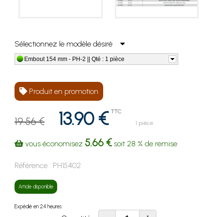
Sélectionnez le modèle désiré
Embout 154 mm - PH-2 || Qté : 1 pièce
Produit en promotion
13.90 €
TTC
19.56 €
1 pièce
5.66 €
vous économisez
soit
28 %
de remise
Référence :
PH15402
Article disponible
Expédié en 24 heures