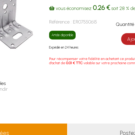
0.26 €
vous économisez
soit
28 %
de
Référence :
ER07550615
Quanti
Article disponible
Ajo
Expédié en 24 heures
Pour récompenser votre fidélité en achetant ce produi
d'achat de
0.01 € TTC
valable sur votre prochaine co
les
ndir
lées
Poste