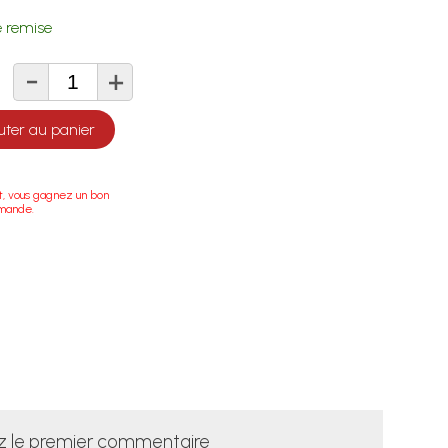
 remise
-
+
té
uter au panier
t, vous gagnez un bon
mmande.
z le premier commentaire