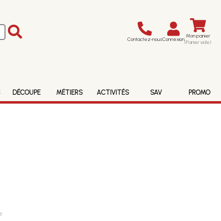
Mon panier
Contactez-nous
Connexion
(Panier vide)
S
DÉCOUPE
MÉTIERS
ACTIVITÉS
SAV
PROMO
e