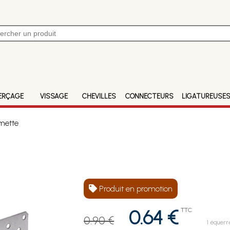
ERÇAGE
VISSAGE
CHEVILLES
CONNECTEURS
LIGATUREUSE
mette
Produit en promotion
0.64 €
TTC
0.90 €
1 équerr