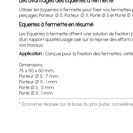
Les avantages des Equerres à fermette
Utiliser les Equerres à fermette pour fixer vos fermett
perçages Porteur Ø 5, Porteur Ø 11, Porté Ø 5 et Porté Ø 1
Equerres à fermette en résumé
Les Equerres à fermette offrent une solution de fixatio
d’un rapport qualité/usage axé sur la reprise des effor
vos travaux.
Application :
Conçue pour la fixation des fermettes, cette
Dimensions :
75 x 50 x 60 mm
Porteur Ø 5 : 7 mm
Porteur Ø 11 : 1 mm
Porté Ø 5 : 5 mm
Porté Ø 11 : 1 mm
* Economie réalisée sur la base du prix public conseillé 