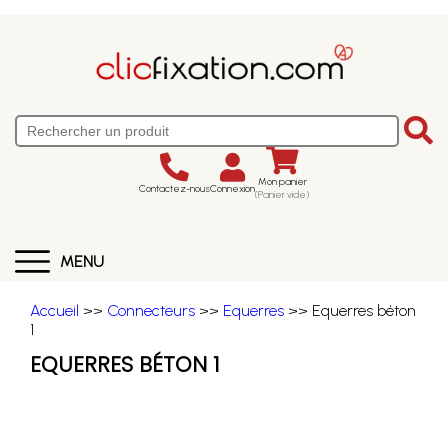
Mon panier
Contactez-nous
Connexion
(Panier vide)
MENU
Accueil
>>
Connecteurs
>>
Equerres
>> Equerres béton
1
EQUERRES BÉTON 1