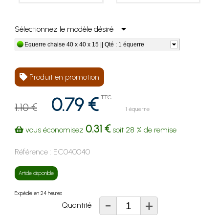
Sélectionnez le modèle désiré
Equerre chaise 40 x 40 x 15 || Qté : 1 équerre
Produit en promotion
0.79 €
TTC
1.10 €
1 équerre
0.31 €
vous économisez
soit
28 %
de remise
Référence :
EC040040
Article disponible
Expédié en 24 heures
-
+
Quantité