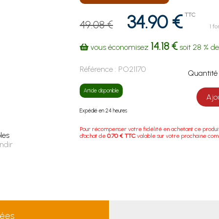
34.90 €
TTC
49.08 €
1 fo
14.18 €
vous économisez
soit
28 %
de
Référence :
PO21170
Quanti
Article disponible
Ajo
Expédié en 24 heures
Pour récompenser votre fidélité en achetant ce produi
les
d'achat de
0.70 € TTC
valable sur votre prochaine co
ndir
lées