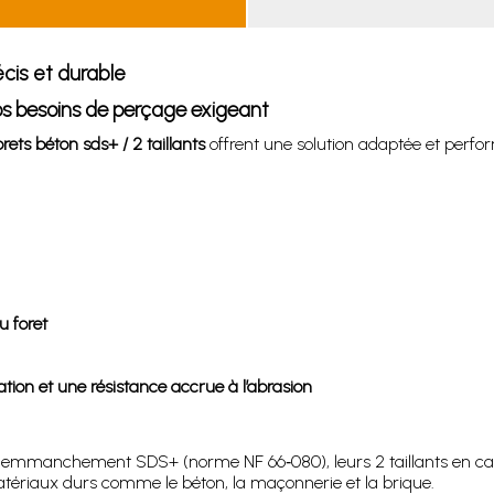
écis et durable
vos besoins de perçage exigeant
orets béton sds+ / 2 taillants
offrent une solution adaptée et perfo
u foret
ation et une résistance accrue à l’abrasion
eur emmanchement SDS+ (norme NF 66‑080), leurs 2 taillants en car
matériaux durs comme le béton, la maçonnerie et la brique.