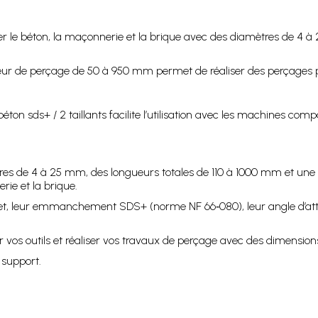
rcer le béton, la maçonnerie et la brique avec des diamètres de 4 à
ueur de perçage de 50 à 950 mm permet de réaliser des perçages p
ds+ / 2 taillants facilite l’utilisation avec les machines compati
ètres de 4 à 25 mm, des longueurs totales de 110 à 1000 mm et u
ie et la brique.
et, leur emmanchement SDS+ (norme NF 66‑080), leur angle d’attaqu
er vos outils et réaliser vos travaux de perçage avec des dimension
 support.