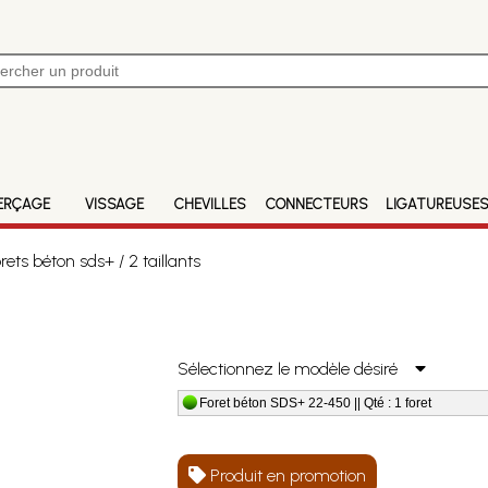
ERÇAGE
VISSAGE
CHEVILLES
CONNECTEURS
LIGATUREUSE
ets béton sds+ / 2 taillants
Sélectionnez le modèle désiré
Foret béton SDS+ 22-450 || Qté : 1 foret
Produit en promotion