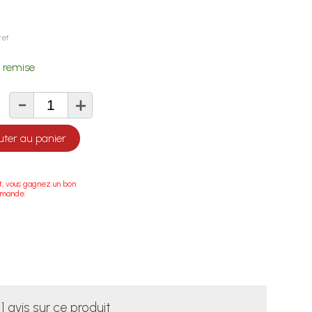
ret
 remise
-
+
té
uter au panier
t, vous gagnez un bon
mmande.
1 avis sur ce produit