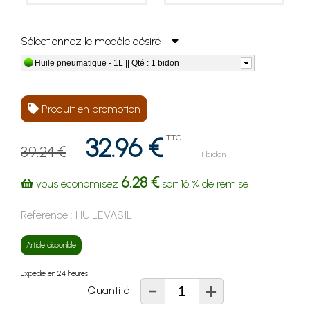
Sélectionnez le modèle désiré
Huile pneumatique - 1L || Qté : 1 bidon
Produit en promotion
32.96 €
TTC
39.24 €
1 bidon
6.28 €
vous économisez
soit
16 %
de remise
Référence :
HUILEVAS1L
Article disponible
Expédié en 24 heures
-
+
Quantité