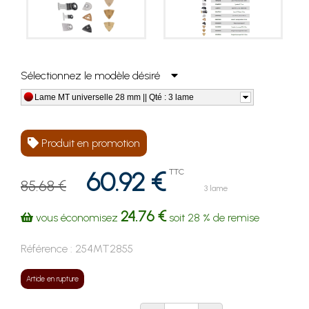
Sélectionnez le modèle désiré
Lame MT universelle 28 mm || Qté : 3 lame
Produit en promotion
60.92 €
TTC
85.68 €
3 lame
24.76 €
vous économisez
soit
28 %
de remise
Référence :
254MT2855
Article en rupture