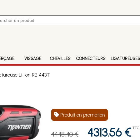
ERÇAGE
VISSAGE
CHEVILLES
CONNECTEURS
LIGATUREUSE
tureuse Li-ion RB 443T
Produit en promotion
4313.56 €
TTC
4448.40 €