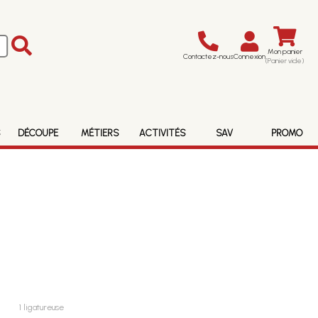
Mon panier
Contactez-nous
Connexion
(Panier vide)
S
DÉCOUPE
MÉTIERS
ACTIVITÉS
SAV
PROMO
1 ligatureuse