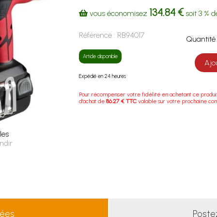
134.84 €
vous économisez
soit
3 %
de
Référence :
RB94017
Quanti
Article disponible
Ajo
Expédié en 24 heures
Pour récompenser votre fidélité en achetant ce produi
d'achat de
86.27 € TTC
valable sur votre prochaine c
les
ndir
lées
Poste