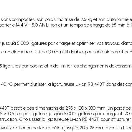
sions compactes, son poids maîtrisé de 2,5 kg et son autonomie él
atterie 14,4 V - 5,0 Ah Li-ion et un temps de charge de 65 min à 
er jusqu’à 5 000 ligatures par charge et optimiser vos travaux d’at
vec un diamètre du fil de 1,0 mm, fil double, pour obtenir des att
5 ligatures par bobine afin de limiter les changements de consomma
0 °C permet d’utiliser la ligatureuse Li-ion RB 443T dans des con
443T associe des dimensions de 295 x 120 x 330 mm, un poids de 2,
Ses 0,5 sec par ligature, jusqu’à 5 000 ligatures par charge et 170
truction. Choisissez la ligatureuse Li-ion RB 443T pour structurer
ravaux d’attache de fers à béton jusqu’à 20 x 25 mm avec un fil d