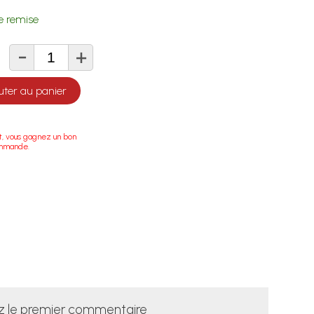
 remise
-
+
té
uter au panier
t, vous gagnez un bon
ommande.
z le premier commentaire