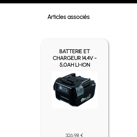
Articles associés
BATTERIE ET
CHARGEUR 14,4V -
5,0AH LI-ION
326.98 €