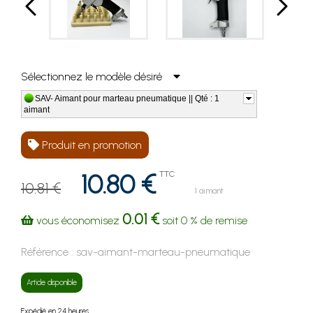
Sélectionnez le modèle désiré
SAV- Aimant pour marteau pneumatique || Qté : 1
aimant
Produit en promotion
10.80 €
TTC
10.81 €
1 aimant
0.01 €
vous économisez
soit
0 %
de remise
Référence :
sav-aimant-marteau-pneumatique
Article disponible
Expédié en 24 heures