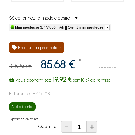
Sélectionnez le modèle désiré
Mini meuleuse 3,7 V 850 mAh || Qté : 1 mini meuleuse
Produit en promotion
85.68 €
TTC
105.60 €
1 mini meuleuse
19.92 €
vous économisez
soit
18 %
de remise
Référence :
EY4610B
Article disponible
Expédié en 24 heures
-
+
Quantité