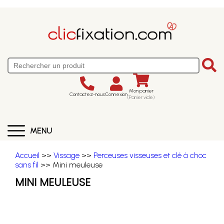
Mon panier
Contactez-nous
Connexion
(Panier vide)
MENU
Accueil
>>
Vissage
>>
Perceuses visseuses et clé à choc
sans fil
>> Mini meuleuse
MINI MEULEUSE