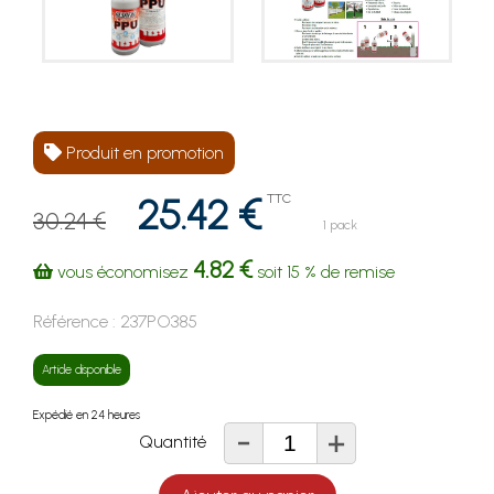
Produit en promotion
25.42 €
TTC
30.24 €
1 pack
4.82 €
vous économisez
soit
15 %
de remise
Référence :
237PO385
Article disponible
Expédié en 24 heures
-
+
Quantité