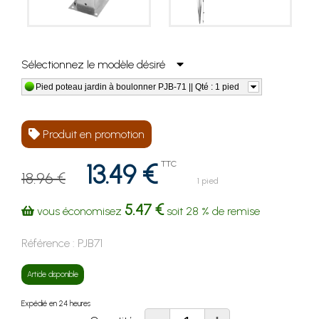
Sélectionnez le modèle désiré
Pied poteau jardin à boulonner PJB-71 || Qté : 1 pied
Produit en promotion
13.49 €
TTC
18.96 €
1 pied
5.47 €
vous économisez
soit
28 %
de remise
Référence :
PJB71
Article disponible
Expédié en 24 heures