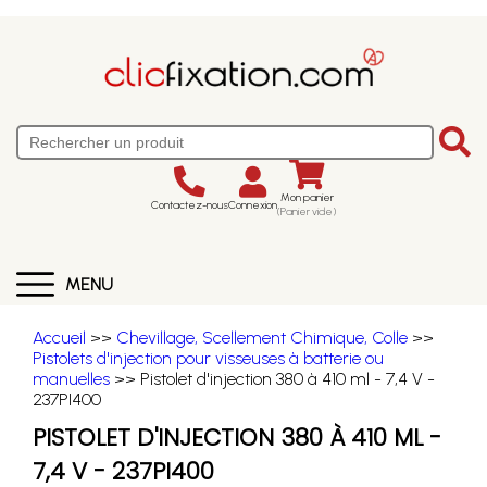
Mon panier
Contactez-nous
Connexion
(Panier vide)
MENU
Accueil
>>
Chevillage, Scellement Chimique, Colle
>>
Pistolets d'injection pour visseuses à batterie ou
manuelles
>> Pistolet d'injection 380 à 410 ml - 7,4 V -
237PI400
PISTOLET D'INJECTION 380 À 410 ML -
7,4 V - 237PI400