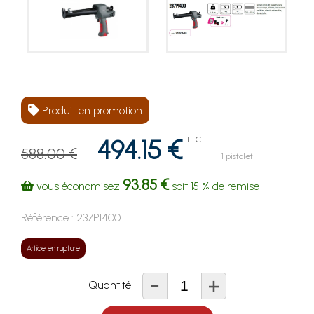
Produit en promotion
494.15 €
TTC
588.00 €
1 pistolet
93.85 €
vous économisez
soit
15 %
de remise
Référence :
237PI400
Article en rupture
-
+
Quantité