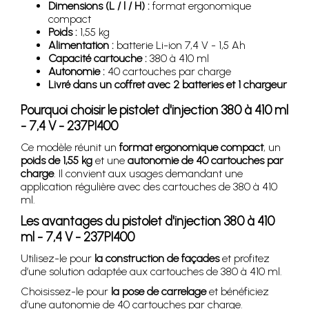
Dimensions (L / l / H) :
format ergonomique
compact
Poids :
1,55 kg
Alimentation :
batterie Li-ion 7,4 V - 1,5 Ah
Capacité cartouche :
380 à 410 ml
Autonomie :
40 cartouches par charge
Livré dans un coffret avec 2 batteries et 1 chargeur
Pourquoi choisir le pistolet d'injection 380 à 410 ml
- 7,4 V - 237PI400
Ce modèle réunit un
format ergonomique compact
, un
poids de 1,55 kg
et une
autonomie de 40 cartouches par
charge
. Il convient aux usages demandant une
application régulière avec des cartouches de 380 à 410
ml.
Les avantages du pistolet d'injection 380 à 410
ml - 7,4 V - 237PI400
Utilisez-le pour
la construction de façades
et profitez
d’une solution adaptée aux cartouches de 380 à 410 ml.
Choisissez-le pour
la pose de carrelage
et bénéficiez
d’une autonomie de 40 cartouches par charge.