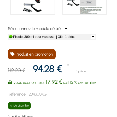
Sélectionnez le modèle désiré
Pistolet 300 ml pour visseuse || Qté : 1 pièce
Produit en promotion
94.28 €
TTC
112.20 €
1 pièce
17.92 €
vous économisez
soit
15 %
de remise
Référence :
234300KG
Article disponible
Expédié en 24 heures