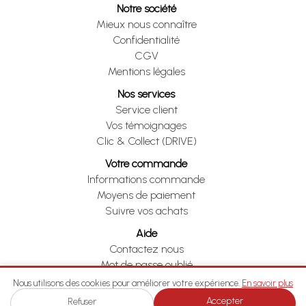
Notre société
Mieux nous connaître
Confidentialité
CGV
Mentions légales
Nos services
Service client
Vos témoignages
Clic & Collect (DRIVE)
Votre commande
Informations commande
Moyens de paiement
Suivre vos achats
Aide
Contactez nous
Mot de passe oublié
Je me rétracte
Nous utilisons des cookies pour améliorer votre expérience.
En savoir plus
Accepter
Refuser