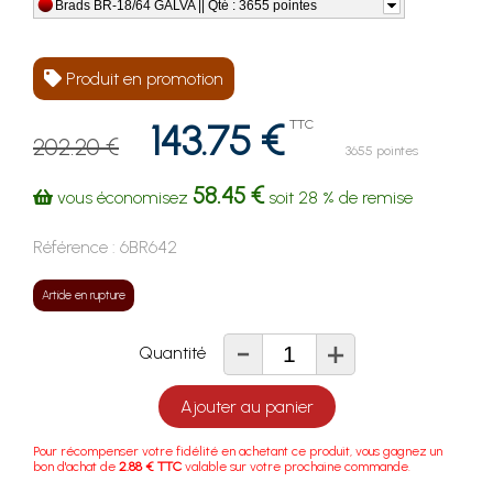
Brads BR-18/64 GALVA || Qté : 3655 pointes
Produit en promotion
143.75 €
TTC
202.20 €
3655 pointes
58.45 €
vous économisez
soit
28 %
de remise
Référence :
6BR642
Article en rupture
-
+
Quantité
Ajouter au panier
Pour récompenser votre fidélité en achetant ce produit, vous gagnez un
bon d'achat de
2.88 € TTC
valable sur votre prochaine commande.