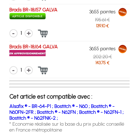
Brads BR-18/57 GALVA
3655 pointes
195.61 €
139.10 €
1
Brads BR-18/64 GALVA
3655 pointes
202.20 €
143.75 €
1
Cet article est compatible avec :
Alsafix ® - BR-64-P1 ;
Bostitch ® - N60 ;
Bostitch ® -
N60FN-2FR ;
Bostitch ® - N62FN ;
Bostitch ® - N62FN-1 ;
Bostitch ® - N62FNK-2 ;
* Economie réalisée sur la base du prix public conseillé
en France métropolitaine