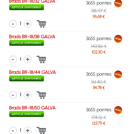
Brads BR-18/32 GALVA
3655 pointes
135.97 €
96.68 €
1
Brads BR-18/38 GALVA
3655 pointes
143.86 €
102.30 €
1
Brads BR-18/44 GALVA
3655 pointes
161.40 €
114.78 €
1
Brads BR-18/50 GALVA
3655 pointes
174.12 €
123.79 €
1