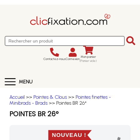
Mon panier
Contactez-nous
Connexion
(Panier vide)
MENU
Accueil
>>
Pointes & Clous
>>
Pointes finettes -
Minibrads - Brads
>> Pointes BR 26°
POINTES BR 26°
NOUVEAU !