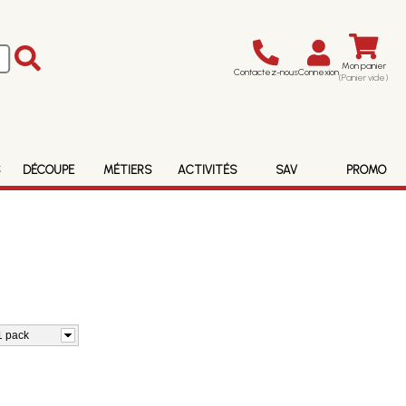
Mon panier
Contactez-nous
Connexion
(Panier vide)
S
DÉCOUPE
MÉTIERS
ACTIVITÉS
SAV
PROMO
1 pack