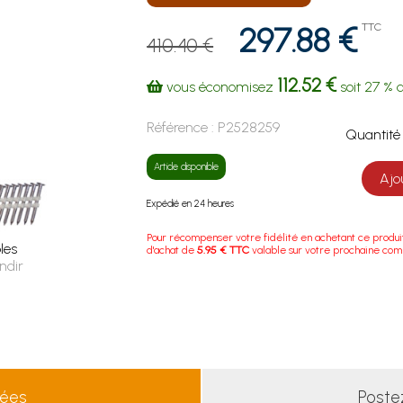
297.88 €
TTC
410.40 €
112.52 €
vous économisez
soit
27 %
d
Référence :
P2528259
Quanti
Article disponible
Ajo
Expédié en 24 heures
Pour récompenser votre fidélité en achetant ce produi
les
d'achat de
5.95 € TTC
valable sur votre prochaine co
ndir
lées
Poste