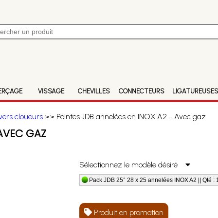
ERÇAGE
VISSAGE
CHEVILLES
CONNECTEURS
LIGATUREUSE
vers cloueurs
>> Pointes JDB annelées en INOX A2 - Avec gaz
 AVEC GAZ
Sélectionnez le modèle désiré
Pack JDB 25° 28 x 25 annelées INOX A2 || Qté : 
Produit en promotion