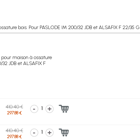
ossature bois. Pour PASLODE IM 200/32 JDB et ALSAFIX F 22/35 
 pour maison à ossature
/32 JDB et ALSAFIX F
410.40 €
1
297.88 €
410.40 €
1
297.88 €