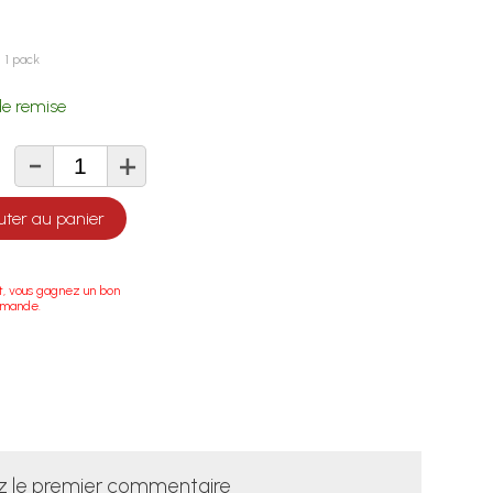
1 pack
e remise
-
+
té
uter au panier
t, vous gagnez un bon
mmande.
z le premier commentaire