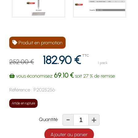
Produit en promotion
182.90 €
TTC
252.00 €
1 pack
69.10 €
vous économisez
soit
27 %
de remise
Référence :
P2025256
Article en rupture
-
+
Quantité
Ajouter au panier