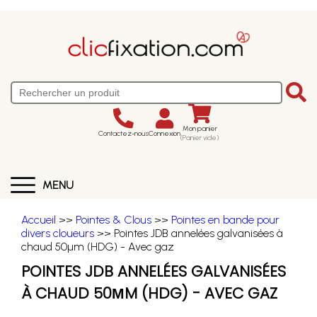
Mon panier
Contactez-nous
Connexion
(Panier vide)
MENU
Accueil
>>
Pointes & Clous
>>
Pointes en bande pour
divers cloueurs
>> Pointes JDB annelées galvanisées à
chaud 50µm (HDG) - Avec gaz
POINTES JDB ANNELÉES GALVANISÉES
À CHAUD 50ΜM (HDG) - AVEC GAZ