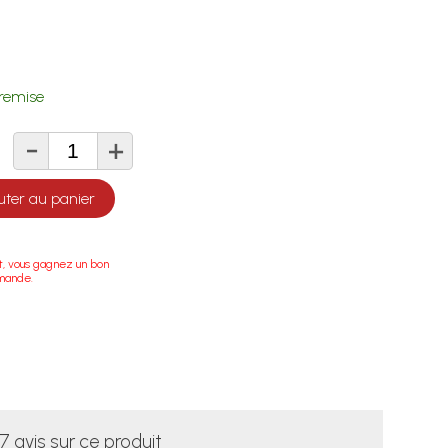
remise
-
+
té
uter au panier
t, vous gagnez un bon
mande.
7 avis sur ce produit