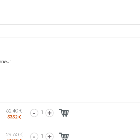
x
érieur
62.40 €
1
53.52 €
291.60 €
1