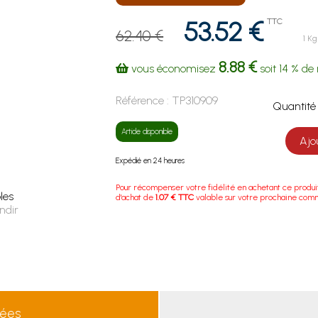
53.52 €
TTC
62.40 €
1 Kg
8.88 €
vous économisez
soit
14 %
de 
Référence :
TP310909
Quanti
Article disponible
Ajo
Expédié en 24 heures
Pour récompenser votre fidélité en achetant ce produi
les
d'achat de
1.07 € TTC
valable sur votre prochaine com
ndir
lées