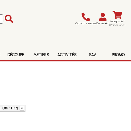
Mon panier
Contactez-nous
Connexion
(Panier vide)
S
DÉCOUPE
MÉTIERS
ACTIVITÉS
SAV
PROMO
| Qté : 1 Kg