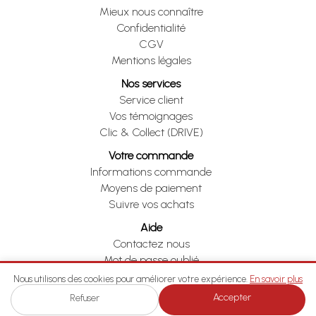
Mieux nous connaître
Confidentialité
CGV
Mentions légales
Nos services
Service client
Vos témoignages
Clic & Collect (DRIVE)
Votre commande
Informations commande
Moyens de paiement
Suivre vos achats
Aide
Contactez nous
Mot de passe oublié
Je me rétracte
Nous utilisons des cookies pour améliorer votre expérience.
En savoir plus
Accepter
Refuser
Je me rétracte