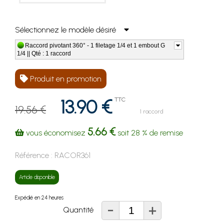
Sélectionnez le modèle désiré
Raccord pivotant 360° - 1 filetage 1/4 et 1 embout G
1/4 || Qté : 1 raccord
Produit en promotion
13.90 €
TTC
19.56 €
1 raccord
5.66 €
vous économisez
soit
28 %
de remise
Référence :
RACOR361
Article disponible
Expédié en 24 heures
-
+
Quantité