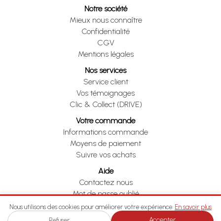
Notre société
Mieux nous connaître
Confidentialité
CGV
Mentions légales
Nos services
Service client
Vos témoignages
Clic & Collect (DRIVE)
Votre commande
Informations commande
Moyens de paiement
Suivre vos achats
Aide
Contactez nous
Mot de passe oublié
Je me rétracte
Nous utilisons des cookies pour améliorer votre expérience.
En savoir plus
Accepter
Refuser