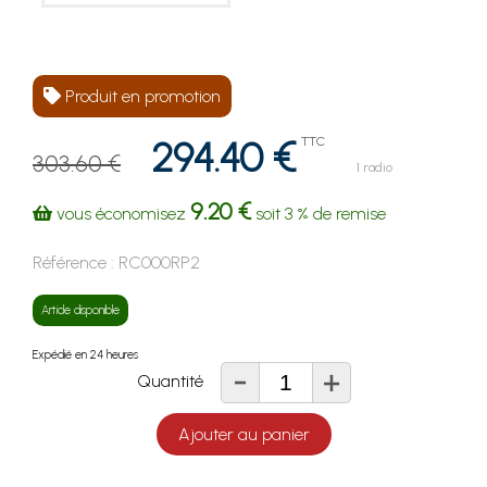
Produit en promotion
294.40 €
TTC
303.60 €
1 radio
9.20 €
vous économisez
soit
3 %
de remise
Référence :
RC000RP2
Article disponible
Expédié en 24 heures
-
+
Quantité
Ajouter au panier