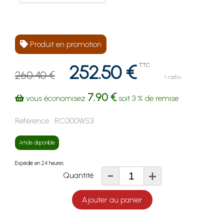
Produit en promotion
252.50 €
TTC
260.40 €
1 radio
7.90 €
vous économisez
soit
3 %
de remise
Référence :
RC000WS3
Article disponible
Expédié en 24 heures
-
+
Quantité
Ajouter au panier