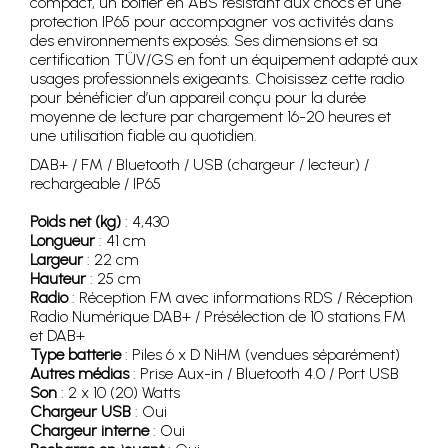
compact, un boîtier en ABS résistant aux chocs et une
protection IP65 pour accompagner vos activités dans
des environnements exposés. Ses dimensions et sa
certification TÜV/GS en font un équipement adapté aux
usages professionnels exigeants. Choisissez cette radio
pour bénéficier d’un appareil conçu pour la durée
moyenne de lecture par chargement 16-20 heures et
une utilisation fiable au quotidien.
DAB+ / FM / Bluetooth / USB (chargeur / lecteur) /
rechargeable / IP65
Poids net (kg)
: 4,430
Longueur
: 41 cm
Largeur
: 22 cm
Hauteur
: 25 cm
Radio
: Réception FM avec informations RDS / Réception
Radio Numérique DAB+ / Présélection de 10 stations FM
et DAB+
Type batterie
: Piles 6 x D NiHM (vendues séparément)
Autres médias
: Prise Aux-in / Bluetooth 4.0 / Port USB
Son
: 2 x 10 (20) Watts
Chargeur USB
: Oui
Chargeur interne
: Oui