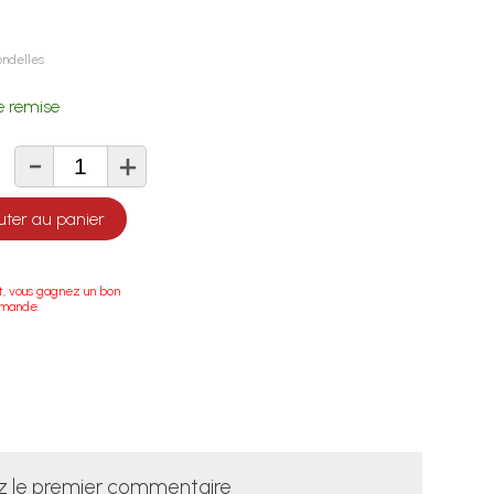
ondelles
 remise
-
+
té
uter au panier
t, vous gagnez un bon
mmande.
z le premier commentaire