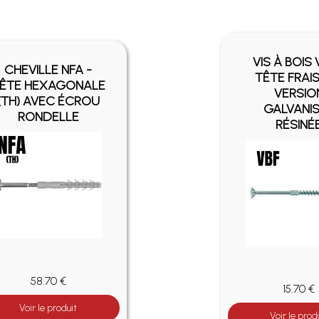
VIS À BOIS 
CHEVILLE NFA -
TÊTE FRAIS
ÊTE HEXAGONALE
VERSIO
(TH) AVEC ÉCROU
GALVANI
RONDELLE
RÉSINÉ
58.70 €
15.70 €
Voir le produit
Voir le prod