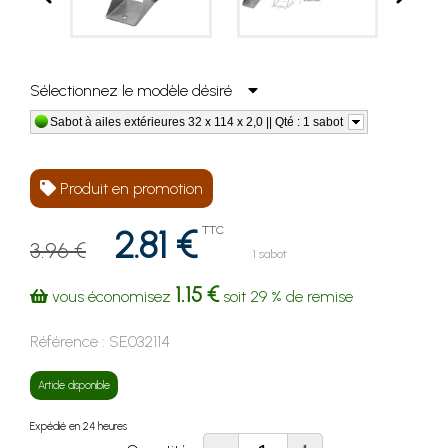
Sélectionnez le modèle désiré
Sabot à ailes extérieures 32 x 114 x 2,0 || Qté : 1 sabot
Produit en promotion
2.81 €
TTC
3.96 €
1 sabot
1.15 €
vous économisez
soit
29 %
de remise
Référence :
SE032114
Article disponible
Expédié en 24 heures