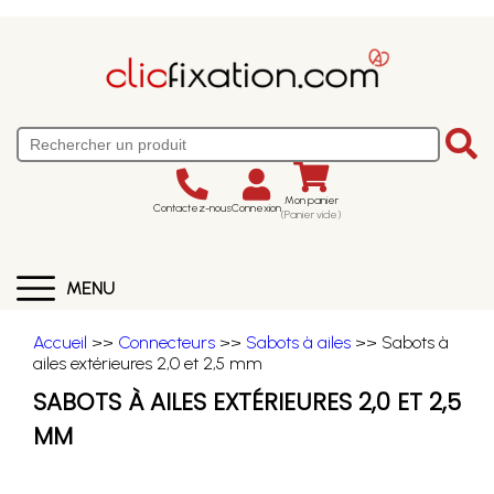
Mon panier
Contactez-nous
Connexion
(Panier vide)
MENU
Accueil
>>
Connecteurs
>>
Sabots à ailes
>> Sabots à
ailes extérieures 2,0 et 2,5 mm
SABOTS À AILES EXTÉRIEURES 2,0 ET 2,5
MM