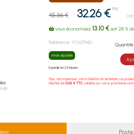
32.26 €
TTC
45.36 €
1000
13.10 €
vous économisez
soit
28 %
de
Référence :
PO67040
Quanti
Article disponible
Ajo
Expédié en 24 heures
Pour récompenser votre fidélité en achetant ce produi
les
d'achat de
0.65 € TTC
valable sur votre prochaine co
ndir
lées
Poste