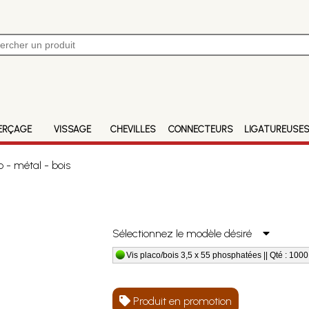
ERÇAGE
VISSAGE
CHEVILLES
CONNECTEURS
LIGATUREUSE
o - métal - bois
Sélectionnez le modèle désiré
Vis placo/bois 3,5 x 55 phosphatées || Qté : 1000
Produit en promotion