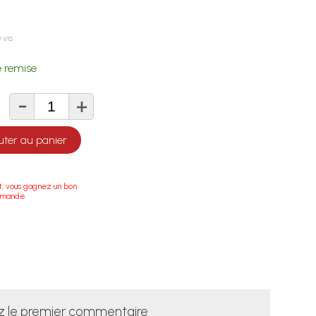
 vis
 remise
-
+
té
uter au panier
t, vous gagnez un bon
mmande.
z le premier commentaire