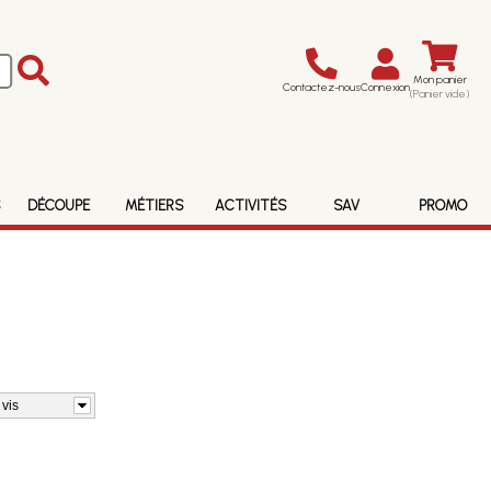
Mon panier
Contactez-nous
Connexion
(Panier vide)
S
DÉCOUPE
MÉTIERS
ACTIVITÉS
SAV
PROMO
 vis