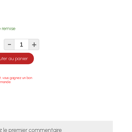
 remise
-
+
té
uter au panier
t, vous gagnez un bon
mmande.
z le premier commentaire