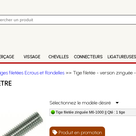
ERÇAGE
VISSAGE
CHEVILLES
CONNECTEURS
LIGATUREUSE
iges filetées Ecrous et Rondelles
>> Tige filetée - version zinguée
ETRE
Sélectionnez le modèle désiré
Tige filetée zinguée M6-1000 || Qté : 1 tige
Produit en promotion