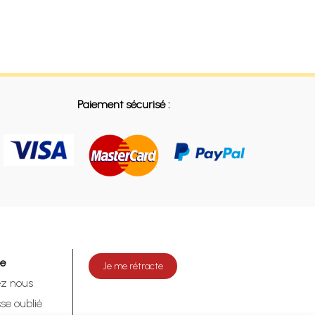
Paiement sécurisé :
de
Je me rétracte
ez nous
se oublié