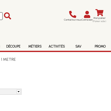
Mon panier
Contactez-nous
Connexion
(Panier vide)
S
DÉCOUPE
MÉTIERS
ACTIVITÉS
SAV
PROMO
 - 1 METRE