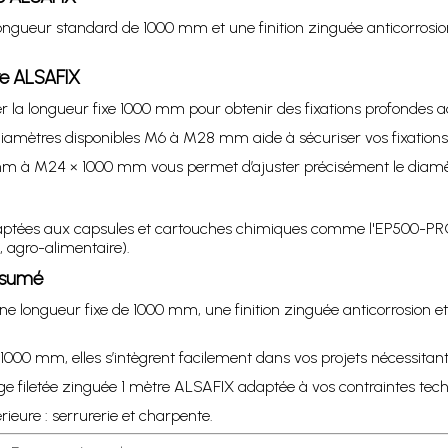
longueur standard de 1000 mm et une finition zinguée anticorrosion
re ALSAFIX
uper la longueur fixe 1000 mm pour obtenir des fixations profondes
s diamètres disponibles M6 à M28 mm aide à sécuriser vos fixation
0 mm à M24 × 1000 mm vous permet d’ajuster précisément le diamè
 adaptées aux capsules et cartouches chimiques comme l'EP500-PR
, agro-alimentaire).
résumé
une longueur fixe de 1000 mm, une finition zinguée anticorrosio
1000 mm, elles s’intègrent facilement dans vos projets nécessitan
tige filetée zinguée 1 mètre ALSAFIX adaptée à vos contraintes tec
érieure : serrurerie et charpente.