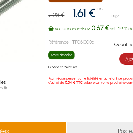
1.61 €
TTC
2.28 €
1 tige
0.67 €
vous économisez
soit
29 %
de
Référence :
TF0610006
Quanti
Article disponible
Ajo
Expédié en 24 heures
Pour récompenser votre fidélité en achetant ce produi
les
d'achat de
0.04 € TTC
valable sur votre prochaine co
ndir
lées
Poste