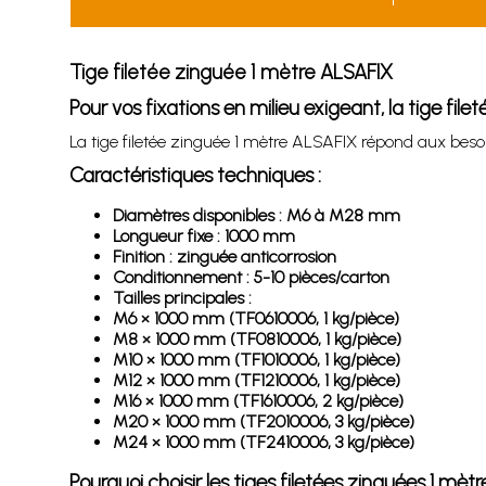
Tige filetée zinguée 1 mètre ALSAFIX
Pour vos fixations en milieu exigeant, la tige fil
La tige filetée zinguée 1 mètre ALSAFIX répond aux besoi
Caractéristiques techniques :
Diamètres disponibles : M6 à M28 mm
Longueur fixe : 1000 mm
Finition : zinguée anticorrosion
Conditionnement : 5-10 pièces/carton
Tailles principales :
M6 × 1000 mm (TF0610006, 1 kg/pièce)
M8 × 1000 mm (TF0810006, 1 kg/pièce)
M10 × 1000 mm (TF1010006, 1 kg/pièce)
M12 × 1000 mm (TF1210006, 1 kg/pièce)
M16 × 1000 mm (TF1610006, 2 kg/pièce)
M20 × 1000 mm (TF2010006, 3 kg/pièce)
M24 × 1000 mm (TF2410006, 3 kg/pièce)
Pourquoi choisir les tiges filetées zinguées 1 mèt