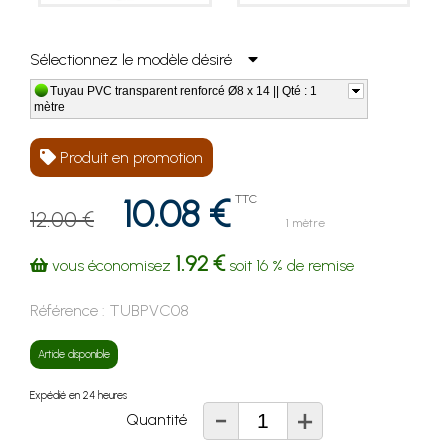
Sélectionnez le modèle désiré
Tuyau PVC transparent renforcé Ø8 x 14 || Qté : 1
mètre
Produit en promotion
10.08 €
TTC
12.00 €
1 mètre
1.92 €
vous économisez
soit
16 %
de remise
Référence :
TUBPVC08
Article disponible
Expédié en 24 heures
-
+
Quantité