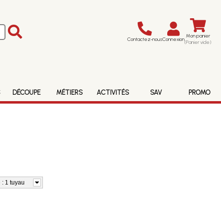
Mon panier
Contactez-nous
Connexion
(Panier vide)
S
DÉCOUPE
MÉTIERS
ACTIVITÉS
SAV
PROMO
 : 1 tuyau