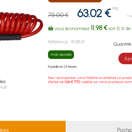
63.02 €
TTC
75.00 €
1 t
11.98 €
vous économisez
soit
15 %
de 
Référence :
R0804
Quanti
Article disponible
Ajo
Expédié en 24 heures
Pour récompenser votre fidélité en achetant ce produi
les
d'achat de
1.26 € TTC
valable sur votre prochaine com
ndir
lées
Poste