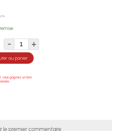
uyau
remise
-
+
té
uter au panier
t, vous gagnez un bon
mande.
z le premier commentaire