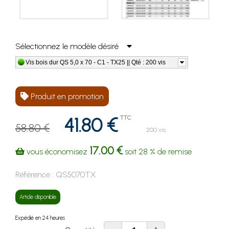
Sélectionnez le modèle désiré
Vis bois dur QS 5,0 x 70 - C1 - TX25 || Qté : 200 vis
Produit en promotion
41.80 €
TTC
58.80 €
200 vis
17.00 €
vous économisez
soit
28 %
de remise
Référence :
QS5070TX
Article disponible
Expédié en 24 heures