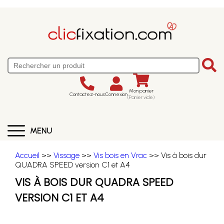
Mon panier
Contactez-nous
Connexion
(Panier vide)
MENU
Accueil
>>
Vissage
>>
Vis bois en Vrac
>> Vis à bois dur
QUADRA SPEED version C1 et A4
VIS À BOIS DUR QUADRA SPEED
VERSION C1 ET A4