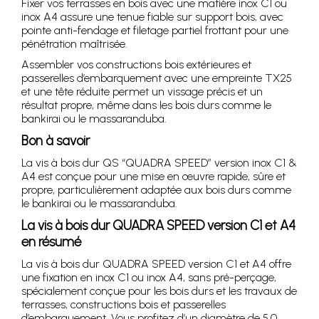
Fixer vos terrasses en bois avec une matière inox C1 ou
inox A4 assure une tenue fiable sur support bois, avec
pointe anti-fendage et filetage partiel frottant pour une
pénétration maîtrisée.
Assembler vos constructions bois extérieures et
passerelles d’embarquement avec une empreinte TX25
et une tête réduite permet un vissage précis et un
résultat propre, même dans les bois durs comme le
bankirai ou le massaranduba.
Bon à savoir
La vis à bois dur QS “QUADRA SPEED” version inox C1 &
A4 est conçue pour une mise en œuvre rapide, sûre et
propre, particulièrement adaptée aux bois durs comme
le bankirai ou le massaranduba.
La vis à bois dur QUADRA SPEED version C1 et A4
en résumé
La vis à bois dur QUADRA SPEED version C1 et A4 offre
une fixation en inox C1 ou inox A4, sans pré-perçage,
spécialement conçue pour les bois durs et les travaux de
terrasses, constructions bois et passerelles
d’embarquement. Vous profitez d’un diamètre de 5,0