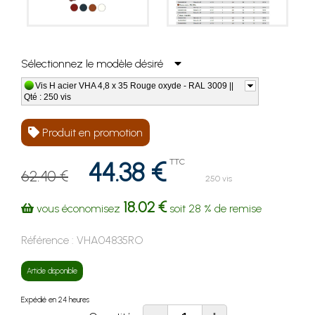
Sélectionnez le modèle désiré
Vis H acier VHA 4,8 x 35 Rouge oxyde - RAL 3009 ||
Qté : 250 vis
Produit en promotion
44.38 €
TTC
62.40 €
250 vis
18.02 €
vous économisez
soit
28 %
de remise
Référence :
VHA04835RO
Article disponible
Expédié en 24 heures