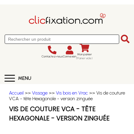
Mon panier
Contactez-nous
Connexion
(Panier vide)
MENU
Accueil
>>
Vissage
>>
Vis bois en Vrac
>> Vis de couture
VCA - tête Hexagonale - version zinguée
VIS DE COUTURE VCA - TÊTE
HEXAGONALE - VERSION ZINGUÉE