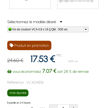
Sélectionnez le modèle désiré
Vis de couture VCA 4,8 x 16 || Qté : 500 vis
Produit en promotion
17.53 €
TTC
24.60 €
500 vis
7.07 €
vous économisez
soit
28 %
de remise
Référence :
VCA04816
Article disponible
Expédié en 24 heures