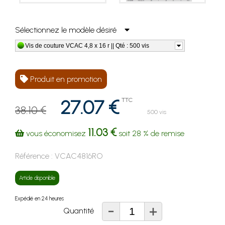
Sélectionnez le modèle désiré
Vis de couture VCAC 4,8 x 16 r || Qté : 500 vis
Produit en promotion
27.07 €
TTC
38.10 €
500 vis
11.03 €
vous économisez
soit
28 %
de remise
Référence :
VCAC4816RO
Article disponible
Expédié en 24 heures
-
+
Quantité