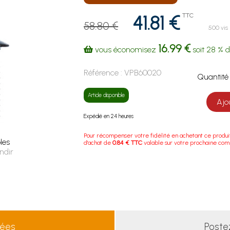
41.81 €
TTC
58.80 €
500 vis
16.99 €
vous économisez
soit
28 %
d
Référence :
VPB60020
Quanti
Article disponible
Ajo
Expédié en 24 heures
Pour récompenser votre fidélité en achetant ce produi
les
d'achat de
0.84 € TTC
valable sur votre prochaine co
ndir
lées
Poste