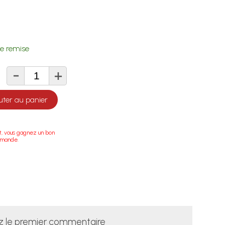
e remise
-
+
té
uter au panier
t, vous gagnez un bon
mmande.
z le premier commentaire