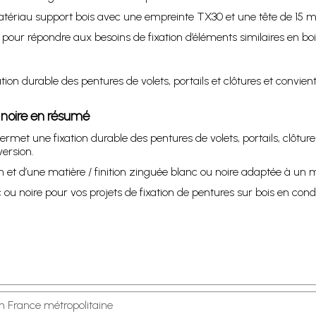
matériau support bois avec une empreinte TX30 et une tête de 15 m
our répondre aux besoins de fixation d’éléments similaires en boi
ation durable des pentures de volets, portails et clôtures et convie
 noire en résumé
rmet une fixation durable des pentures de volets, portails, clôtur
ersion.
 et d’une matière / finition zinguée blanc ou noire adaptée à un 
ou noire pour vos projets de fixation de pentures sur bois en condi
en France métropolitaine