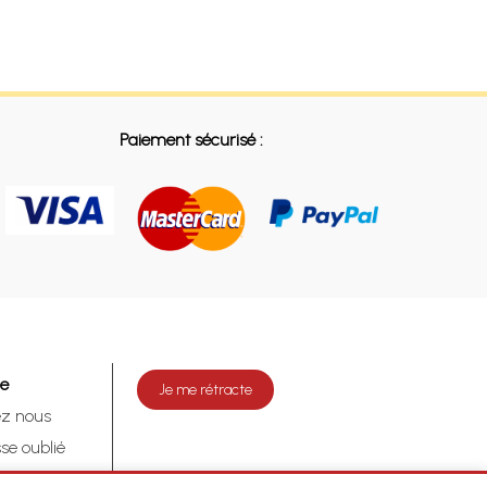
Paiement sécurisé :
de
Je me rétracte
ez nous
se oublié
tracte