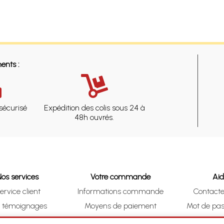
ents :
sécurisé
Expédition des colis sous 24 à
48h ouvrés.
Nos services
Votre commande
Ai
ervice client
Informations commande
Contact
s témoignages
Moyens de paiement
Mot de pas
& Collect (DRIVE)
Suivre vos achats
Je me ré