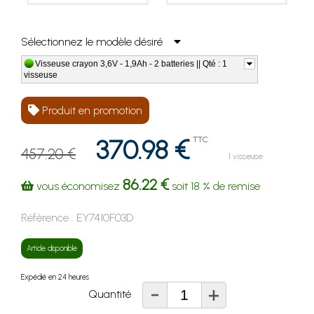
Sélectionnez le modèle désiré
Visseuse crayon 3,6V - 1,9Ah - 2 batteries || Qté : 1
visseuse
Produit en promotion
370.98 €
TTC
457.20 €
1 visseuse
86.22 €
vous économisez
soit
18 %
de remise
Référence :
EY7410F03D
Article disponible
Expédié en 24 heures
-
+
Quantité