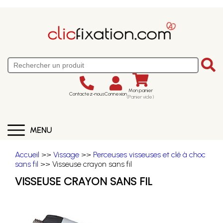
Mon panier
Contactez-nous
Connexion
(Panier vide)
MENU
Accueil
>>
Vissage
>>
Perceuses visseuses et clé à choc
sans fil
>> Visseuse crayon sans fil
VISSEUSE CRAYON SANS FIL