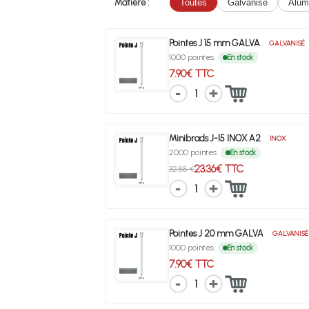
Matière :
Toutes
Galvanisé
Alum
Pointes J 15 mm GALVA
GALVANISÉ
1000 pointes
En stock
7.90€ TTC
1
Minibrads J-15 INOX A2
INOX
2000 pointes
En stock
23.36€ TTC
32.88 €
1
Pointes J 20 mm GALVA
GALVANISÉ
1000 pointes
En stock
7.90€ TTC
1