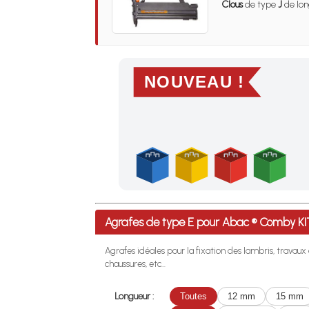
Clous
de type
J
de lon
NOUVEAU !
Profitez des Frais de port offerts en France m
Agrafes de type E pour Abac ® Comby K
Agrafes idéales pour la fixation des lambris, travaux
chaussures, etc...
Longueur :
Toutes
12 mm
15 mm