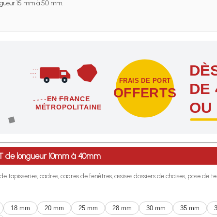
gueur 15 mm à 50 mm.
DÈS
FRAIS DE PORT
DE 
OFFERTS
EN FRANCE
OU
MÉTROPOLITAINE
étropolitaine dès l'achat de 4 sachets ou boîtes d'agrafes ou de poi
IT de longueur 10mm à 40mm
 de tapisseries, cadres, cadres de fenêtres, assises dossiers de chaises, pose de
18 mm
20 mm
25 mm
28 mm
30 mm
35 mm