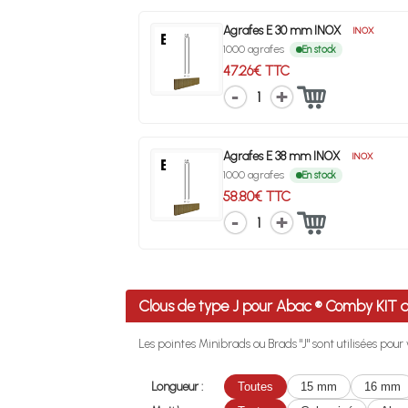
Agrafes E 30 mm INOX
INOX
1000 agrafes
En stock
47.26€ TTC
1
Agrafes E 38 mm INOX
INOX
1000 agrafes
En stock
58.80€ TTC
1
Clous de type J pour Abac ® Comby KIT
Les pointes Minibrads ou Brads "J" sont utilisées pou
Longueur :
Toutes
15 mm
16 mm