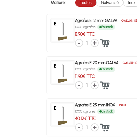
Matière :
Toutes
Galvanisé
Inox
Agrafes E 12 mm GALVA
GALVANIS
1000 agrafes
En stock
8.90€ TTC
1
Agrafes E 20 mm GALVA
GALVANIS
1000 agrafes
En stock
11.90€ TTC
1
Agrafes E 25 mm INOX
INOX
1000 agrafes
En stock
40.12€ TTC
1