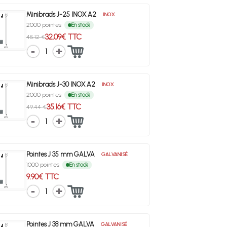
Minibrads J-25 INOX A2
INOX
2000 pointes
En stock
32.09€ TTC
45.12 €
1
Minibrads J-30 INOX A2
INOX
2000 pointes
En stock
35.16€ TTC
49.44 €
1
Pointes J 35 mm GALVA
GALVANISÉ
1000 pointes
En stock
9.90€ TTC
1
Pointes J 38 mm GALVA
GALVANISÉ