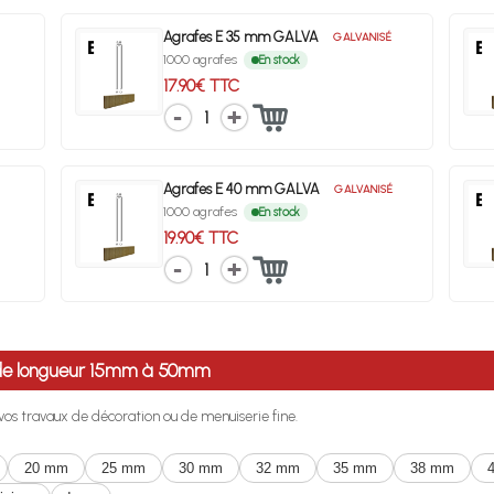
Agrafes E 35 mm GALVA
GALVANISÉ
1000 agrafes
En stock
17.90€ TTC
1
Agrafes E 40 mm GALVA
GALVANISÉ
1000 agrafes
En stock
19.90€ TTC
1
 de longueur 15mm à 50mm
r vos travaux de décoration ou de menuiserie fine.
20 mm
25 mm
30 mm
32 mm
35 mm
38 mm