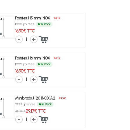
Pointes J 15 mm INOX
INOX
1000 pointes
En stock
16.90€ TTC
1
Pointes J 16 mm INOX
INOX
1000 pointes
En stock
16.90€ TTC
1
Minibrads J-20 INOX A2
INOX
2000 pointes
En stock
29.17€ TTC
41.04 €
1