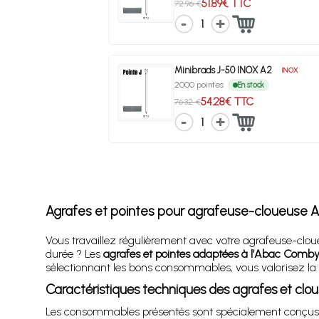
51.89€ TTC
72.96 €
1
Minibrads J-50 INOX A2
INOX
2000 pointes
En stock
54.28€ TTC
76.32 €
1
Agrafes et pointes pour agrafeuse-cloueuse A
Vous travaillez régulièrement avec votre agrafeuse-clo
durée ? Les
agrafes et pointes adaptées à l’Abac Comby
sélectionnant les bons consommables, vous valorisez la q
Caractéristiques techniques des agrafes et clo
Les consommables présentés sont spécialement conçus p