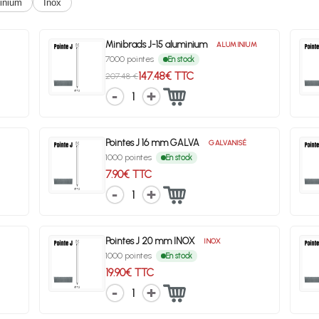
inium
Inox
Minibrads J-15 aluminium
ALUMINIUM
7000 pointes
En stock
147.48€ TTC
207.48 €
1
Pointes J 16 mm GALVA
GALVANISÉ
1000 pointes
En stock
7.90€ TTC
1
Pointes J 20 mm INOX
INOX
1000 pointes
En stock
19.90€ TTC
1