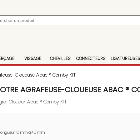
ERÇAGE
VISSAGE
CHEVILLES
CONNECTEURS
LIGATUREUSE
rafeuse-Cloueuse Abac ® Comby KIT
VOTRE AGRAFEUSE-CLOUEUSE ABAC ® C
 Agra-Cloueur Abac ® Comby KIT
longueur 10 mm à 40 mm.