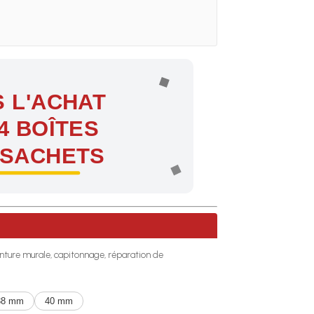
 L'ACHAT
4 BOÎTES
 SACHETS
ntes !
 tenture murale, capitonnage, réparation de
38 mm
40 mm