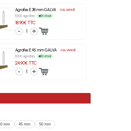
Agrafes E 38 mm GALVA
GALVANISÉ
1000 agrafes
En stock
18.90€ TTC
1
Agrafes E 45 mm GALVA
GALVANISÉ
1000 agrafes
En stock
24.90€ TTC
1
40 mm
45 mm
50 mm