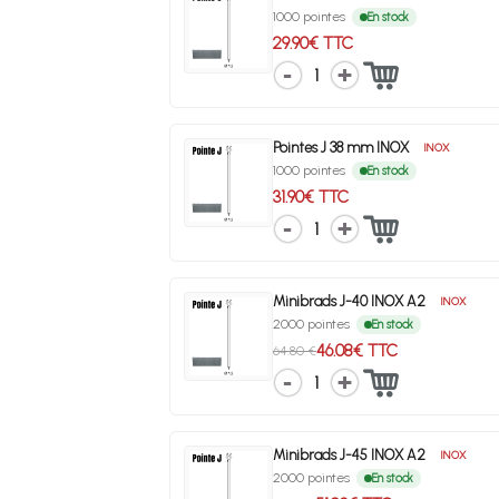
1000 pointes
En stock
29.90€ TTC
1
Pointes J 38 mm INOX
INOX
1000 pointes
En stock
31.90€ TTC
1
Minibrads J-40 INOX A2
INOX
2000 pointes
En stock
46.08€ TTC
64.80 €
1
Minibrads J-45 INOX A2
INOX
2000 pointes
En stock