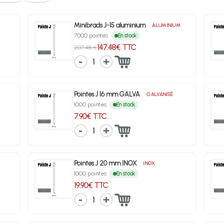
Minibrads J-15 aluminium
ALUMINIUM
7000 pointes
En stock
147.48€ TTC
207.48 €
1
Pointes J 16 mm GALVA
GALVANISÉ
1000 pointes
En stock
7.90€ TTC
1
Pointes J 20 mm INOX
INOX
1000 pointes
En stock
19.90€ TTC
1