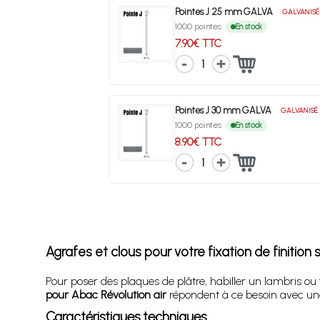
Pointes J 25 mm GALVA
GALVANISÉ
1000 pointes
En stock
7.90€ TTC
1
Pointes J 30 mm GALVA
GALVANISÉ
1000 pointes
En stock
8.90€ TTC
1
Agrafes et clous pour votre fixation de finition 
Pour poser des plaques de plâtre, habiller un lambris o
pour Abac Révolution air
répondent à ce besoin avec une 
Caractéristiques techniques