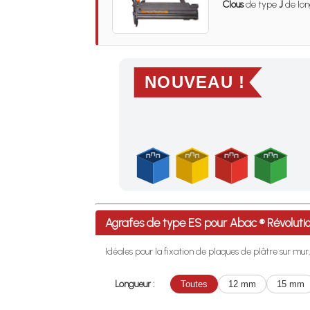
Clous
de type
J
de lon
NOUVEAU !
Profitez des Frais de port offerts en France m
Agrafes de type ES pour Abac ® Révolut
Idéales pour la fixation de plaques de plâtre sur mur, l
Longueur :
Toutes
12 mm
15 mm