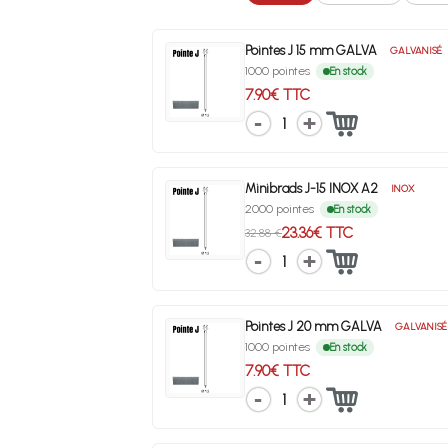
Pointes J 15 mm GALVA
GALVANISÉ
1000 pointes
En stock
7.90€ TTC
1
Minibrads J-15 INOX A2
INOX
2000 pointes
En stock
23.36€ TTC
32.88 €
1
Pointes J 20 mm GALVA
GALVANISÉ
1000 pointes
En stock
7.90€ TTC
1