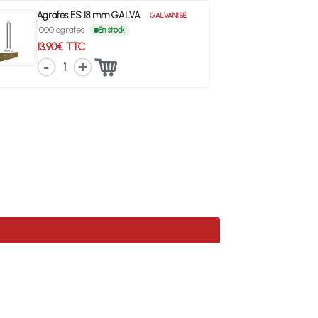
Agrafes ES 18 mm GALVA
GALVANISÉ
1000 agrafes
En stock
13.90€ TTC
1