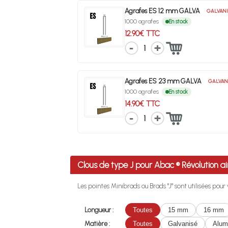
Agrafes ES 12 mm GALVA
GALVANI
1000 agrafes
En stock
12.90€ TTC
1
Agrafes ES 23 mm GALVA
GALVAN
1000 agrafes
En stock
14.90€ TTC
1
Clous de type J pour Abac ® Révolution
Les pointes Minibrads ou Brads "J" sont utilisées pou
Longueur :
Toutes
15 mm
16 mm
Matière :
Toutes
Galvanisé
Alum