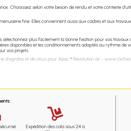
nox. Choisissez selon votre besoin de rendu et votre contexte d’util
 menuiserie fine. Elles conviennent aussi aux cadres et aux travaux 
ctionnez plus facilement la bonne fixation pour vos travaux de p
atières disponibles et les conditionnements adaptés au rythme de v
r vos projets.
e d'agrafes et de clous pour Abac ® Révolution air - www.clicfix
ents :
sécurisé
Expédition des colis sous 24 à