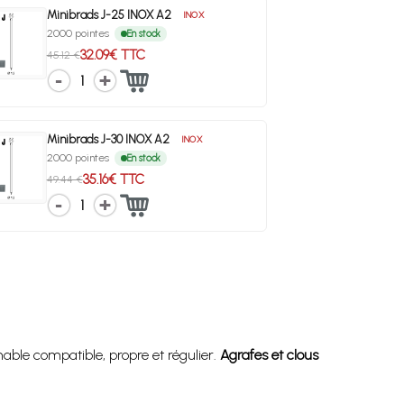
Minibrads J-25 INOX A2
INOX
2000 pointes
En stock
32.09€ TTC
45.12 €
1
Minibrads J-30 INOX A2
INOX
2000 pointes
En stock
35.16€ TTC
49.44 €
1
able compatible, propre et régulier.
Agrafes et clous