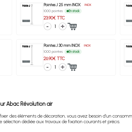
Pointes J 25 mm INOX
INOX
1000 pointes
En stock
23.90€ TTC
1
Pointes J 30 mm INOX
INOX
1000 pointes
En stock
26.90€ TTC
1
sur Abac Révolution air
u fixer des éléments de décoration, vous avez besoin d’un consomm
sélection dédiée aux travaux de fixation courants et précis.