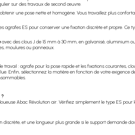
ulier sur des travaux de second œuvre.
btenir une pose nette et homogène. Vous travaillez plus confortab
s agrafes ES pour conserver une fixation discrète et propre. Ce ty
e
avec des clous J de 15 mm à 30 mm, en galvanisé, aluminium ou i
es, moulures ou panneaux.
travail : agrafe pour la pose rapide et les fixations courantes, clou 
ue. Enfin, sélectionnez la matière en fonction de votre exigence de 
onsommables.
 ?
euse Abac Révolution air. Vérifiez simplement le type ES pour les 
on discrète, et une longueur plus grande si le support demande d