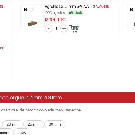
Agrafes ES 15 mm GALVA
SÉ
GALVANISÉ
1000 agrafes
En stock
12.90€ TTC
1
ISÉ
 air de longueur 15mm à 30mm
r vos travaux de décoration ou de menuiserie fine.
20 mm
25 mm
30 mm
inium
Inox