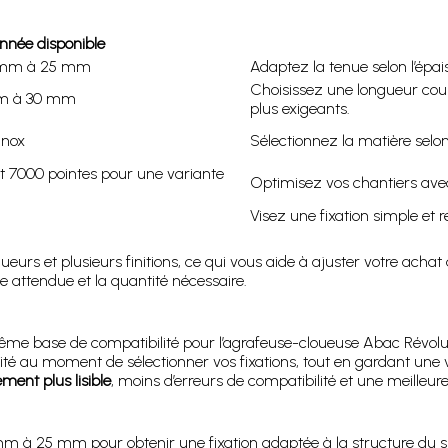
nnée disponible
2 mm à 25 mm
Adaptez la tenue selon l’épai
Choisissez une longueur cour
mm à 30 mm
plus exigeants.
inox
Sélectionnez la matière selon
et 7000 pointes pour une variante
Optimisez vos chantiers avec 
Visez une fixation simple et 
ueurs et plusieurs finitions, ce qui vous aide à ajuster votre achat
ue attendue et la quantité nécessaire.
me base de compatibilité pour l’agrafeuse-cloueuse Abac Révoluti
cité au moment de sélectionner vos fixations, tout en gardant une 
ment plus lisible
, moins d’erreurs de compatibilité et une meilleure
m à 25 mm pour obtenir une fixation adaptée à la structure du s