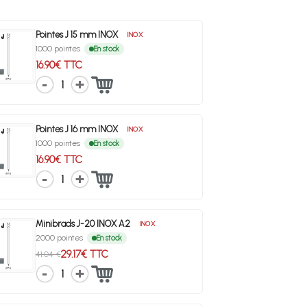
Pointes J 15 mm INOX
INOX
1000 pointes
En stock
16.90€ TTC
1
Pointes J 16 mm INOX
INOX
1000 pointes
En stock
16.90€ TTC
1
Minibrads J-20 INOX A2
INOX
2000 pointes
En stock
29.17€ TTC
41.04 €
1