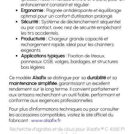
enfoncement constant et régulier.
Ergonomie :
Poignée antidérapante et équilibrage
optimal pour un confort d’utilisation prolongé.
Sécurité :
Système de déclenchement séquentiel
ou par contact, avec nez de sécurité empêchant
les tirs accidentels.
Productivité :
Chargeur grande capacité et
rechargement rapide, idéal pour les chantiers
exigeants.
Applications typiques :
Fixation de liteaux,
panneaux OSB, voliges, bardages, et structures
bois légères.
Ce modèle
Alsafix
se distingue par sa
durabilité
et sa
maintenance simplifiée
, garantissant un excellent
rendement sur le long terme. Il convient parfaitement
aux artisans recherchant un outil fiable, performant et
conforme aux exigences professionnelles.
Pour plus d’informations techniques ou pour consulter
les accessoires compatibles, visitez le site officiel du
fabricant :
www.alsafix.fr
.
Recherche d'agrafes et de clous pour Alsafix ® C 41/65 P1