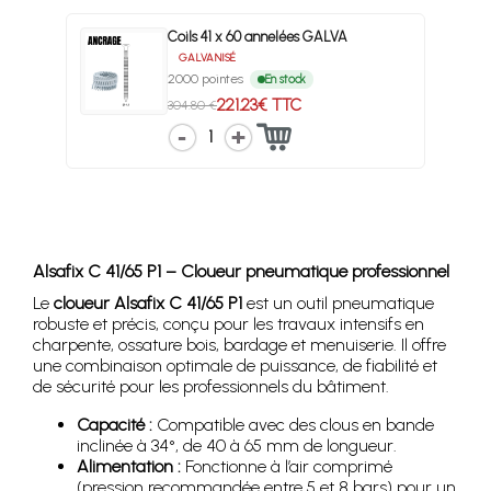
Coils 41 x 60 annelées GALVA
GALVANISÉ
2000 pointes
En stock
221.23€ TTC
304.80 €
1
Alsafix C 41/65 P1 – Cloueur pneumatique professionnel
Le
cloueur Alsafix C 41/65 P1
est un outil pneumatique
robuste et précis, conçu pour les travaux intensifs en
charpente, ossature bois, bardage et menuiserie. Il offre
une combinaison optimale de puissance, de fiabilité et
de sécurité pour les professionnels du bâtiment.
Capacité :
Compatible avec des clous en bande
inclinée à 34°, de 40 à 65 mm de longueur.
Alimentation :
Fonctionne à l’air comprimé
(pression recommandée entre 5 et 8 bars) pour un