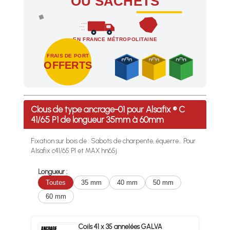
OU SACHETS
EN FRANCE MÉTROPOLITAINE
FRAIS DE PORT
OFFERTS
Profitez des Frais de port offerts en France métropolitaine 
Clous de type ancrage-01 pour Alsafix ® C
41/65 P1 de longueur 35mm à 60mm
Fixation sur bois de : Sabots de charpente, équerre... Pour
Alsafix c41/65 P1 et MAX hn65j
Longueur :
Toutes
35 mm
40 mm
50 mm
60 mm
Coils 41 x 35 annelées GALVA