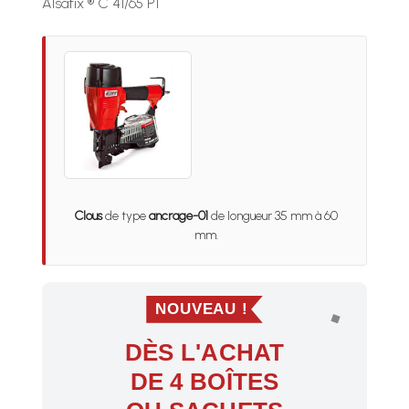
Alsafix ® C 41/65 P1
Clous
de type
ancrage-01
de longueur 35 mm à 60
mm.
NOUVEAU !
DÈS L'ACHAT
DE 4 BOÎTES