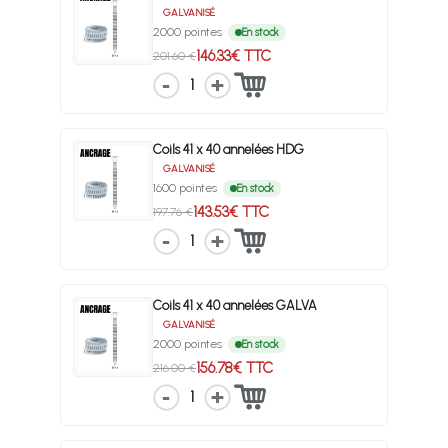
GALVANISÉ
2000 pointes
En stock
146.33€ TTC
201.60 €
1
Coils 41 x 40 annelées HDG
GALVANISÉ
1600 pointes
En stock
143.53€ TTC
197.76 €
1
Coils 41 x 40 annelées GALVA
GALVANISÉ
2000 pointes
En stock
156.78€ TTC
216.00 €
1