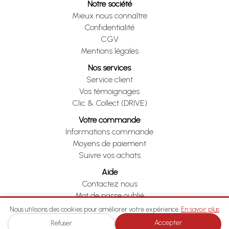
Notre société
Mieux nous connaître
Confidentialité
CGV
Mentions légales
Nos services
Service client
Vos témoignages
Clic & Collect (DRIVE)
Votre commande
Informations commande
Moyens de paiement
Suivre vos achats
Aide
Contactez nous
Mot de passe oublié
Je me rétracte
Nous utilisons des cookies pour améliorer votre expérience.
En savoir plus
Accepter
Refuser