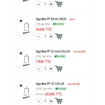
1
Agrafes PF 10mm INOX
INOX
768 agrafes
En stock
14.60€ TTC
1
Agrafes PF 12 mm GALVA
GALVANISÉ
1000 agrafes
En stock
7.90€ TTC
1
Agrafes PF-12 GALVA
GALVANISÉ
4000 agrafes
En stock
20.66€ TTC
29.04 €
1