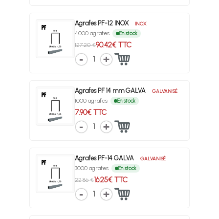
Agrafes PF-12 INOX
INOX
4000 agrafes
En stock
90.42€ TTC
127.20 €
1
Agrafes PF 14 mm GALVA
GALVANISÉ
1000 agrafes
En stock
7.90€ TTC
1
Agrafes PF-14 GALVA
GALVANISÉ
3000 agrafes
En stock
16.25€ TTC
22.86 €
1