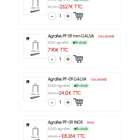
23.27€ TTC
32.70 €
1
Agrafes PF 09 mm GALVA
GALVANISÉ
1000 agrafes
En stock
7.90€ TTC
1
Agrafes PF-09 GALVA
GALVANISÉ
5000 agrafes
En stock
24.12€ TTC
33.90 €
1
Agrafes PF-09 INOX
INOX
5000 agrafes
En stock
105.35€ TTC
148.20 €