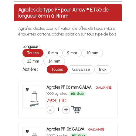
Profitez des Frais de port offerts en France métropolitaine 
Agrafes de type PF pour Arrow ® ET50 de
longueur 6mm à 14mm
Agrafes idéales pour la fixation d'étoffes, de tissus, nylons,
étiquettes, cartons, bâches, isolation, sur tous type de bois.
Longueur :
Toutes
6 mm
9 mm
10 mm
12 mm
14 mm
Matière :
Toutes
Galvanisé
Inox
Agrafes PF 06 mm GALVA
GALVANISÉ
1000 agrafes
En stock
7.90€ TTC
1
Agrafes PF-06 GALVA
GALVANISÉ
5000 agrafes
En stock