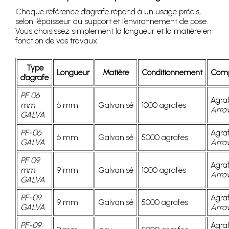
Chaque référence d’agrafe répond à un usage précis,
selon l’épaisseur du support et l’environnement de pose.
Vous choisissez simplement la longueur et la matière en
fonction de vos travaux.
Type
Longueur
Matière
Conditionnement
Compa
d’agrafe
PF 06
Agra
mm
6 mm
Galvanisé
1000 agrafes
Arro
GALVA
PF-06
Agra
6 mm
Galvanisé
5000 agrafes
GALVA
Arro
PF 09
Agra
mm
9 mm
Galvanisé
1000 agrafes
Arro
GALVA
PF-09
Agra
9 mm
Galvanisé
5000 agrafes
GALVA
Arro
PF-09
Agra