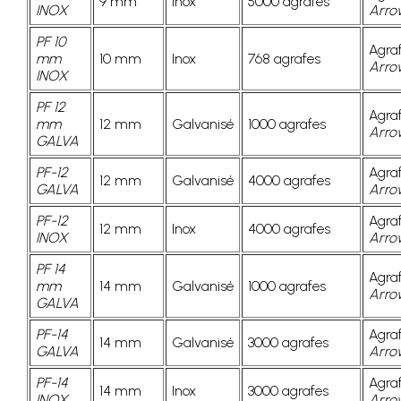
9 mm
Inox
5000 agrafes
INOX
Arro
PF 10
Agra
mm
10 mm
Inox
768 agrafes
Arro
INOX
PF 12
Agra
mm
12 mm
Galvanisé
1000 agrafes
Arro
GALVA
PF-12
Agra
12 mm
Galvanisé
4000 agrafes
GALVA
Arro
PF-12
Agra
12 mm
Inox
4000 agrafes
INOX
Arro
PF 14
Agra
mm
14 mm
Galvanisé
1000 agrafes
Arro
GALVA
PF-14
Agra
14 mm
Galvanisé
3000 agrafes
GALVA
Arro
PF-14
Agra
14 mm
Inox
3000 agrafes
INOX
Arro