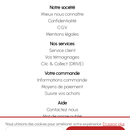
Notre société
Mieux nous connaître
Confidentialité
CGV
Mentions légales
Nos services
Service client
Vos témoignages
Clic & Collect (DRIVE)
Votre commande
Informations commande
Moyens de paiement
Suivre vos achats
Aide
Contactez nous
Mot de passe oublié
Je me rétracte
Nous utilisons des cookies pour améliorer votre expérience.
En savoir plus