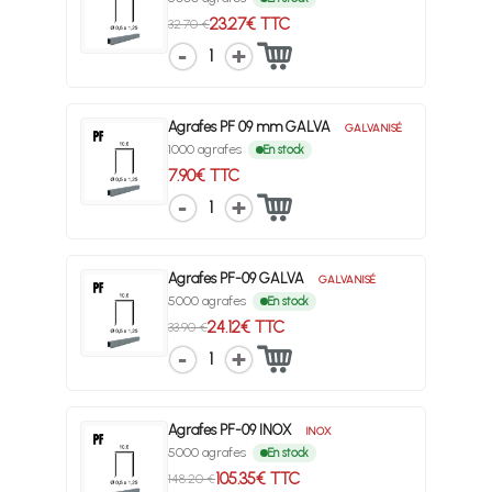
23.27€ TTC
32.70 €
1
Agrafes PF 09 mm GALVA
GALVANISÉ
1000 agrafes
En stock
7.90€ TTC
1
Agrafes PF-09 GALVA
GALVANISÉ
5000 agrafes
En stock
24.12€ TTC
33.90 €
1
Agrafes PF-09 INOX
INOX
5000 agrafes
En stock
105.35€ TTC
148.20 €