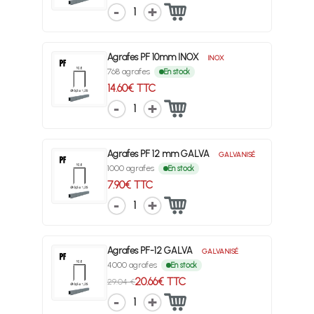
1
Agrafes PF 10mm INOX
INOX
768 agrafes
En stock
14.60€ TTC
1
Agrafes PF 12 mm GALVA
GALVANISÉ
1000 agrafes
En stock
7.90€ TTC
1
Agrafes PF-12 GALVA
GALVANISÉ
4000 agrafes
En stock
20.66€ TTC
29.04 €
1