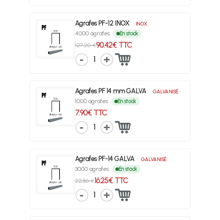
Agrafes PF-12 INOX
INOX
4000 agrafes
En stock
90.42€ TTC
127.20 €
1
Agrafes PF 14 mm GALVA
GALVANISÉ
1000 agrafes
En stock
7.90€ TTC
1
Agrafes PF-14 GALVA
GALVANISÉ
3000 agrafes
En stock
16.25€ TTC
22.86 €
1