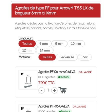
Profitez des Frais de port offerts en France métropolitaine 
Agrafes de type PF pour Arrow ® T55 LX de
longueur 6mm à 14mm
Agrafes idéales pour la fixation d'étoffes, de tissus, nylons,
étiquettes, cartons, bâches, isolation, sur tous type de bois.
Longueur :
Toutes
6 mm
9 mm
10 mm
12 mm
14 mm
Matière :
Toutes
Galvanisé
Inox
Agrafes PF 06 mm GALVA
GALVANISÉ
1000 agrafes
En stock
7.90€ TTC
1
Agrafes PF-06 GALVA
GALVANISÉ
5000 agrafes
En stock