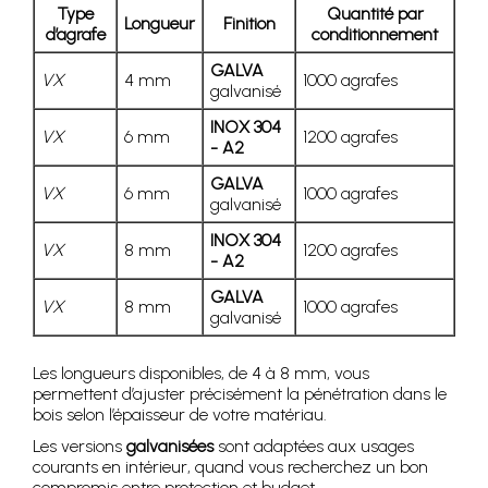
Type
Quantité par
Longueur
Finition
d’agrafe
conditionnement
GALVA
VX
4 mm
1000 agrafes
galvanisé
INOX 304
VX
6 mm
1200 agrafes
- A2
GALVA
VX
6 mm
1000 agrafes
galvanisé
INOX 304
VX
8 mm
1200 agrafes
- A2
GALVA
VX
8 mm
1000 agrafes
galvanisé
Les longueurs disponibles, de 4 à 8 mm, vous
permettent d’ajuster précisément la pénétration dans le
bois selon l’épaisseur de votre matériau.
Les versions
galvanisées
sont adaptées aux usages
courants en intérieur, quand vous recherchez un bon
compromis entre protection et budget.