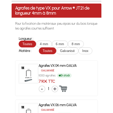
Profitez des Frais de port offerts en France métropolitaine 
Agrafes de type VX pour Arrow ® JT21 de
longueur 4mm à 8mm
Pour la fixation de matériaux peu épais sur du bois lorsque
les agrafes courtes suffisent.
Longueur :
Toutes
4 mm
6 mm
8 mm
Matière :
Toutes
Galvanisé
Inox
Agrafes VX 04 mm GALVA
GALVANISÉ
1000 agrafes
En stock
7.90€ TTC
1
Agrafes VX 06 mm GALVA
GALVANISÉ