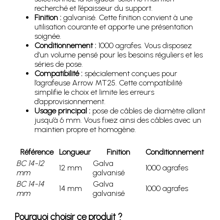
recherché et l’épaisseur du support.
Finition :
galvanisé. Cette finition convient à une
utilisation courante et apporte une présentation
soignée.
Conditionnement :
1000 agrafes. Vous disposez
d’un volume pensé pour les besoins réguliers et les
séries de pose.
Compatibilité :
spécialement conçues pour
l’agrafeuse Arrow MT25. Cette compatibilité
simplifie le choix et limite les erreurs
d’approvisionnement.
Usage principal :
pose de câbles de diamètre allant
jusqu’à 6 mm. Vous fixez ainsi des câbles avec un
maintien propre et homogène.
Référence
Longueur
Finition
Conditionnement
BC 14-12
Galva
12 mm
1000 agrafes
mm
galvanisé
BC 14-14
Galva
14 mm
1000 agrafes
mm
galvanisé
Pourquoi choisir ce produit ?