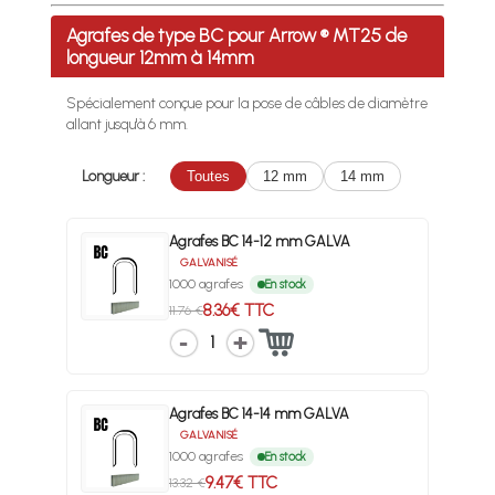
Profitez des Frais de port offerts en France métropolitaine 
Agrafes de type BC pour Arrow ® MT25 de
longueur 12mm à 14mm
Spécialement conçue pour la pose de câbles de diamètre
allant jusqu'à 6 mm.
Longueur :
Toutes
12 mm
14 mm
Agrafes BC 14-12 mm GALVA
GALVANISÉ
1000 agrafes
En stock
8.36€ TTC
11.76 €
1
Agrafes BC 14-14 mm GALVA
GALVANISÉ
1000 agrafes
En stock
9.47€ TTC
13.32 €