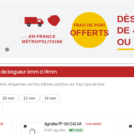
DÈS
FRAIS DE PORT
DE 
OFFERTS
EN FRANCE
OU
MÉTROPOLITAINE
étropolitaine dès l'achat de 4 sachets ou boîtes d'agrafes ou de poi
00 de longueur 6mm à 14mm
lons, étiquettes, cartons, bâches, isolation, sur tous type de bois.
10 mm
12 mm
14 mm
Agrafes PF-06 GALVA
SÉ
GALVANISÉ
5000 agrafes
En stock