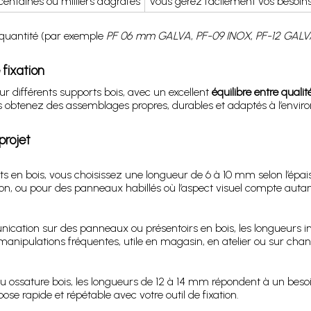
centaines ou milliers d’agrafes
Vous gérez facilement vos besoins, 
a quantité (par exemple
PF 06 mm GALVA
,
PF-09 INOX
,
PF-12 GALV
 fixation
ur différents supports bois, avec un excellent
équilibre entre quali
us obtenez des assemblages propres, durables et adaptés à l’enviro
projet
rts en bois, vous choisissez une longueur de 6 à 10 mm selon l’épa
ion, ou pour des panneaux habillés où l’aspect visuel compte auta
unication sur des panneaux ou présentoirs en bois, les longueurs
anipulations fréquentes, utile en magasin, en atelier ou sur chant
u ossature bois, les longueurs de 12 à 14 mm répondent à un beso
se rapide et répétable avec votre outil de fixation.