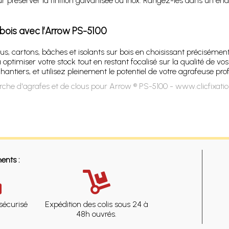
ur préserver la finition galvanisée ou inox. Rangez-les dans un endr
bois avec l’Arrow PS-5100
, cartons, bâches et isolants sur bois en choisissant précisément
optimiser votre stock tout en restant focalisé sur la qualité de v
hantiers, et utilisez pleinement le potentiel de votre agrafeuse prof
rche d'agrafes et de clous pour Arrow ® PS-5100 - www.clicfixati
ents :
sécurisé
Expédition des colis sous 24 à
48h ouvrés.