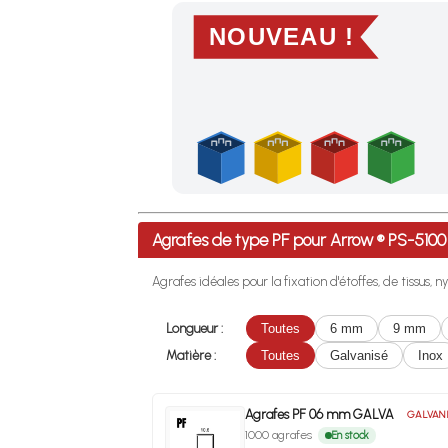
NOUVEAU !
Profitez des Frais de port offerts en France m
Agrafes de type PF pour Arrow ® PS-51
Agrafes idéales pour la fixation d'étoffes, de tissus, ny
Longueur :
Toutes
6 mm
9 mm
Matière :
Toutes
Galvanisé
Inox
Agrafes PF 06 mm GALVA
GALVANI
1000 agrafes
En stock