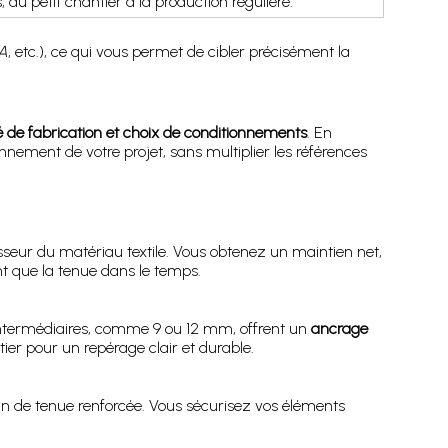
du petit chantier à la production régulière.
A
, etc.), ce qui vous permet de cibler précisément la
té de fabrication et choix de conditionnements
. En
nnement de votre projet, sans multiplier les références
isseur du matériau textile. Vous obtenez un maintien net,
nt que la tenue dans le temps.
 intermédiaires, comme 9 ou 12 mm, offrent un
ancrage
ier pour un repérage clair et durable.
in de tenue renforcée. Vous sécurisez vos éléments