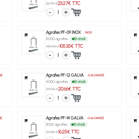
23.27€ TTC
32.70 €
1
Agrafes PF-09 INOX
INOX
5000 agrafes
En stock
105.35€ TTC
148.20 €
1
Agrafes PF-12 GALVA
SÉ
GALVANISÉ
4000 agrafes
En stock
20.66€ TTC
29.04 €
1
Agrafes PF-14 GALVA
SÉ
GALVANISÉ
3000 agrafes
En stock
16.25€ TTC
22.86 €