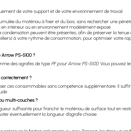
ement de votre support et de votre environnement de travail.
cumulée du matériau à fixer et du bois, sans rechercher une pénétr
 en intérieur ou en environnement modérément exposé.
la condensation peuvent être présentes, afin de préserver la tenue d
illiers) à votre rythme de consommation, pour optimiser votre rap
e Arrow PS-5100 ?
omme des agrafes de type
PF pour Arrow PS-5100
. Vous pouvez le
s correctement ?
iser ces consommables sans compétence supplémentaire. Il suffit de
ude.
 ou multi-couches ?
gueur suffisante pour franchir le matériau de surface tout en resta
uster éventuellement la longueur d’agrafe choisie.