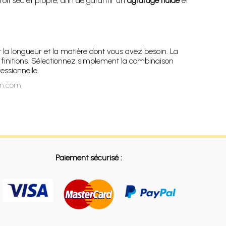
oit sec et propre, afin de garantir un
agrafage fluide
et
 la longueur et la matière dont vous avez besoin. La
os finitions. Sélectionnez simplement la combinaison
essionnelle.
on.com
Paiement sécurisé :