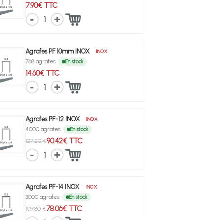
7.90€ TTC
1
Agrafes PF 10mm INOX
INOX
768 agrafes
En stock
14.60€ TTC
1
Agrafes PF-12 INOX
INOX
4000 agrafes
En stock
90.42€ TTC
127.20 €
1
Agrafes PF-14 INOX
INOX
3000 agrafes
En stock
78.06€ TTC
109.80 €