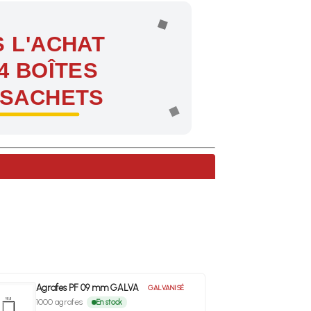
 L'ACHAT
4 BOÎTES
 SACHETS
ntes !
Agrafes PF 09 mm GALVA
GALVANISÉ
1000 agrafes
En stock