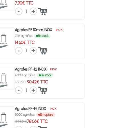
7.90€ TTC
1
Agrafes PF 10mm INOX
INOX
768 agrafes
En stock
14.60€ TTC
1
Agrafes PF-12 INOX
INOX
4000 agrafes
En stock
90.42€ TTC
127.20 €
1
Agrafes PF-14 INOX
INOX
3000 agrafes
En rupture
78.06€ TTC
109.80 €