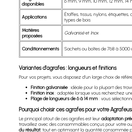
6 mm, 9 mm, 10 mm, 12 mm, 14
disponibles
Étoffes, tissus, nylons, étiquettes,
Applications
types de bois
Matières
Galvanisé
et
Inox
proposées
Conditionnements
Sachets ou boîtes de 768 à 5000 a
Variantes d’agrafes : longueurs et finitions
Pour vos projets, vous disposez d’un large choix de référ
Finition galvanisée
: idéale pour la plupart des trav
Finition inox
: adaptée lorsque vous recherchez une
Plage de longueurs de 6 à 14 mm
: vous sélectionn
Pourquoi choisir ces agrafes pour votre Agrafeu
Le principal atout de ces agrafes est leur
adaptation pré
travaillez avec des consommables conçus pour votre outi
du résultat
, tout en optimisant la quantité consommée p