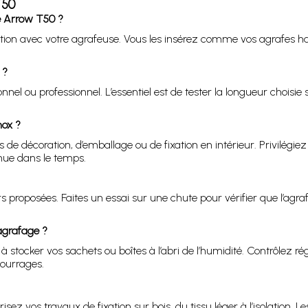
T50
e Arrow T50 ?
ation avec votre agrafeuse. Vous les insérez comme vos agrafes ha
 ?
nel ou professionnel. L’essentiel est de tester la longueur choisie
nox ?
 de décoration, d’emballage ou de fixation en intérieur. Privilégie
nue dans le temps.
rs proposées. Faites un essai sur une chute pour vérifier que l’agr
 agrafage ?
t à stocker vos sachets ou boîtes à l’abri de l’humidité. Contrôlez 
ourrages.
z vos travaux de fixation sur bois, du tissu léger à l’isolation. Le