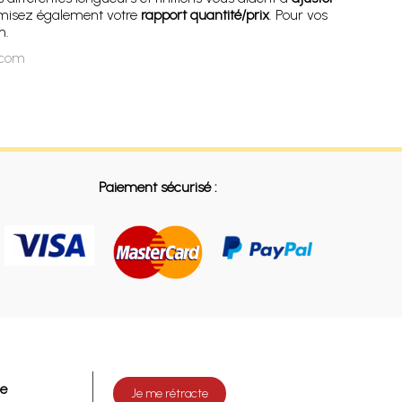
timisez également votre
rapport quantité/prix
. Pour vos
n.
n.com
Paiement sécurisé :
de
Je me rétracte