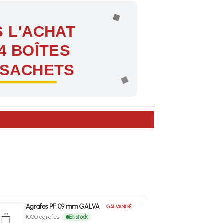
 L'ACHAT
4 BOÎTES
 SACHETS
ntes !
Agrafes PF 09 mm GALVA
GALVANISÉ
1000 agrafes
En stock