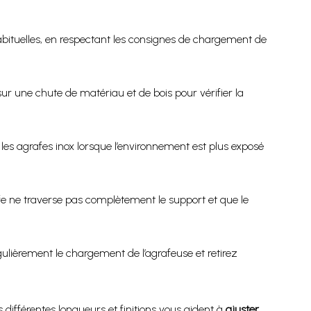
bituelles, en respectant les consignes de chargement de
 sur une chute de matériau et de bois pour vérifier la
z les agrafes inox lorsque l’environnement est plus exposé
afe ne traverse pas complètement le support et que le
régulièrement le chargement de l’agrafeuse et retirez
s différentes longueurs et finitions vous aident à
ajuster