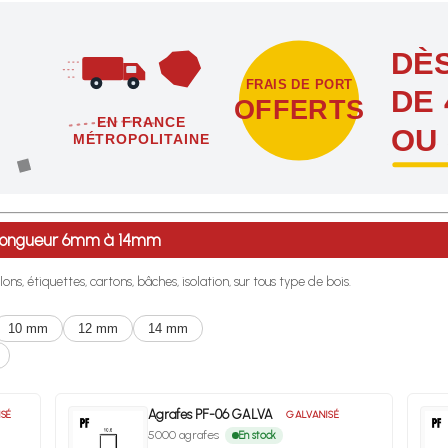
DÈS
FRAIS DE PORT
DE 
OFFERTS
EN FRANCE
OU
MÉTROPOLITAINE
étropolitaine dès l'achat de 4 sachets ou boîtes d'agrafes ou de poi
e longueur 6mm à 14mm
lons, étiquettes, cartons, bâches, isolation, sur tous type de bois.
10 mm
12 mm
14 mm
Agrafes PF-06 GALVA
SÉ
GALVANISÉ
5000 agrafes
En stock