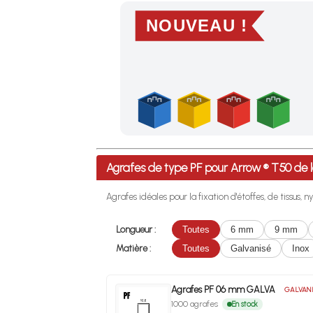
NOUVEAU !
Profitez des Frais de port offerts en France m
Agrafes de type PF pour Arrow ® T50 d
Agrafes idéales pour la fixation d'étoffes, de tissus, ny
Longueur :
Toutes
6 mm
9 mm
Matière :
Toutes
Galvanisé
Inox
Agrafes PF 06 mm GALVA
GALVANI
1000 agrafes
En stock