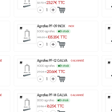
23.27€ TTC
32.70 €
1
Agrafes PF-09 INOX
INOX
5000 agrafes
En stock
105.35€ TTC
148.20 €
1
Agrafes PF-12 GALVA
SÉ
GALVANISÉ
4000 agrafes
En stock
20.66€ TTC
29.04 €
1
Agrafes PF-14 GALVA
SÉ
GALVANISÉ
3000 agrafes
En stock
16.25€ TTC
22.86 €