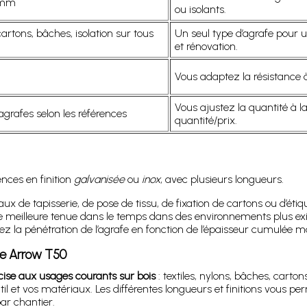
 mm
ou isolants.
 cartons, bâches, isolation sur tous
Un seul type d’agrafe pour u
et rénovation.
Vous adaptez la résistance à 
Vous ajustez la quantité à l
grafes selon les références
quantité/prix.
ences en finition
galvanisée
ou
inox
, avec plusieurs longueurs.
aux de tapisserie, de pose de tissu, de fixation de cartons ou d’étiqu
 meilleure tenue dans le temps dans des environnements plus ex
ez la pénétration de l’agrafe en fonction de l’épaisseur cumulée m
se Arrow T50
cise aux usages courants sur bois
: textiles, nylons, bâches, carton
l et vos matériaux. Les différentes longueurs et finitions vous p
ar chantier.