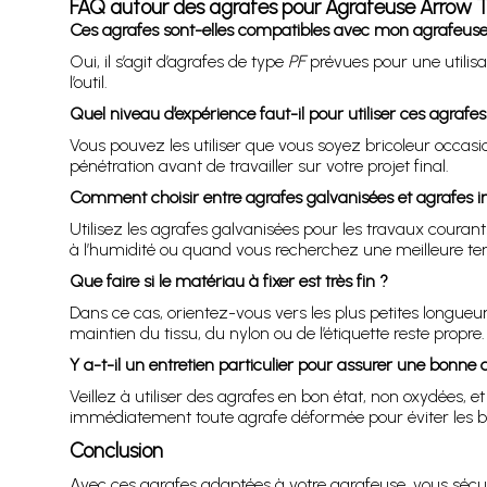
FAQ autour des agrafes pour Agrafeuse Arrow 
Ces agrafes sont-elles compatibles avec mon agrafeus
Oui, il s’agit d’agrafes de type
PF
prévues pour une utilis
l’outil.
Quel niveau d’expérience faut-il pour utiliser ces agrafes
Vous pouvez les utiliser que vous soyez bricoleur occasion
pénétration avant de travailler sur votre projet final.
Comment choisir entre agrafes galvanisées et agrafes i
Utilisez les agrafes galvanisées pour les travaux courants
à l’humidité ou quand vous recherchez une meilleure te
Que faire si le matériau à fixer est très fin ?
Dans ce cas, orientez-vous vers les plus petites longueu
maintien du tissu, du nylon ou de l’étiquette reste propre.
Y a-t-il un entretien particulier pour assurer une bonne
Veillez à utiliser des agrafes en bon état, non oxydées, e
immédiatement toute agrafe déformée pour éviter les b
Conclusion
Avec ces agrafes adaptées à votre agrafeuse, vous sécurise