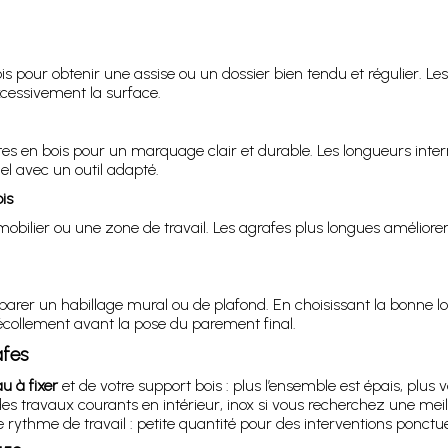
s pour obtenir une assise ou un dossier bien tendu et régulier. Les
xcessivement la surface.
ttes en bois pour un marquage clair et durable. Les longueurs in
uel avec un outil adapté.
is
bilier ou une zone de travail. Les agrafes plus longues améliorent 
parer un habillage mural ou de plafond. En choisissant la bonne lo
décollement avant la pose du parement final.
afes
u à fixer
et de votre support bois : plus l’ensemble est épais, plu
des travaux courants en intérieur, inox si vous recherchez une me
 rythme de travail : petite quantité pour des interventions ponctue