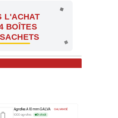
 L'ACHAT
4 BOÎTES
 SACHETS
ntes !
Agrafes A 10 mm GALVA
GALVANISÉ
1000 agrafes
En stock