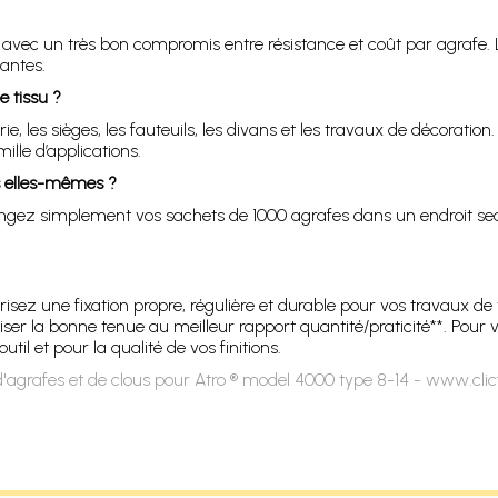
avec un très bon compromis entre résistance et coût par agrafe. L’in
eantes.
e tissu ?
e, les sièges, les fauteuils, les divans et les travaux de décoration
ille d’applications.
es elles-mêmes ?
angez simplement vos sachets de 1000 agrafes dans un endroit sec e
ez une fixation propre, régulière et durable pour vos travaux de t
ser la bonne tenue au meilleur rapport quantité/praticité**. Pour v
l et pour la qualité de vos finitions.
'agrafes et de clous pour Atro ® model 4000 type 8-14 - www.clic