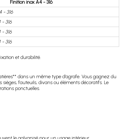
Finition inox A4 - 316
 - 316
- 316
- 316
- 316
ation et durabilité.
de matières** dans un même type d’agrafe. Vous gagnez du
s sièges, fauteuils, divans ou éléments décoratifs. Le
rations ponctuelles.
ouvent le galvanisé pour un usage intérieur.