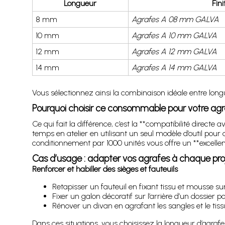
Longueur
Fin
8 mm
Agrafes A 08 mm GALVA
10 mm
Agrafes A 10 mm GALVA
12 mm
Agrafes A 12 mm GALVA
14 mm
Agrafes A 14 mm GALVA
Vous sélectionnez ainsi la combinaison idéale entre longu
Pourquoi choisir ce consommable pour votre ag
Ce qui fait la différence, c’est la **compatibilité direc
temps en atelier en utilisant un seul modèle d’outil pour 
conditionnement par 1000 unités vous offre un **excellen
Cas d’usage : adapter vos agrafes à chaque pro
Renforcer et habiller des sièges et fauteuils
Retapisser un fauteuil en fixant tissu et mousse su
Fixer un galon décoratif sur l’arrière d’un dossier p
Rénover un divan en agrafant les sangles et le ti
Dans ces situations, vous choisissez la longueur d’agrafe