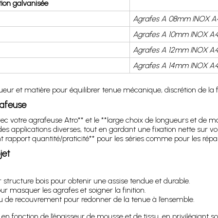
ition galvanisée
Agrafes A 08mm INOX A4
Agrafes A 10mm INOX A4 
Agrafes A 12mm INOX A4 
Agrafes A 14mm INOX A4 
eur et matière pour équilibrer tenue mécanique, discrétion de la fix
rafeuse
te avec votre agrafeuse Atro** et le **large choix de longueurs et 
des applications diverses, tout en gardant une fixation nette sur vo
t rapport quantité/praticité** pour les séries comme pour les répa
jet
r structure bois pour obtenir une assise tendue et durable.
our masquer les agrafes et soigner la finition.
ssu de recouvrement pour redonner de la tenue à l’ensemble.
 en fonction de l’épaisseur de mousse et de tissu, en privilégiant s