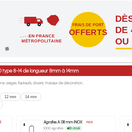
DÈS
FRAIS DE PORT
DE 
OFFERTS
EN FRANCE
OU
MÉTROPOLITAINE
étropolitaine dès l'achat de 4 sachets ou boîtes d'agrafes ou de poi
00 type 8-14 de longueur 8mm à 14mm
e, sièges, fauteuils, divans, travaux de décoration...
12 mm
14 mm
Agrafes A 08 mm INOX
É
INOX
1000 agrafes
En stock