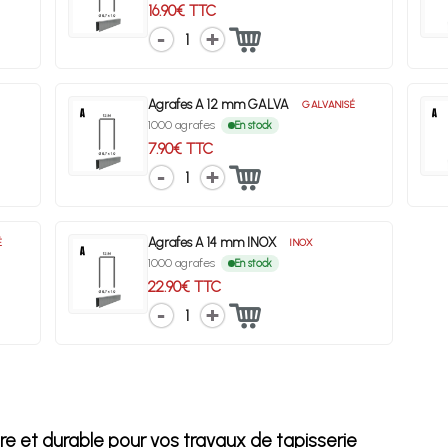
16.90€ TTC
1
Agrafes A 12 mm GALVA
GALVANISÉ
1000 agrafes
En stock
7.90€ TTC
1
Agrafes A 14 mm INOX
É
INOX
1000 agrafes
En stock
22.90€ TTC
1
pre et durable pour vos travaux de tapisserie