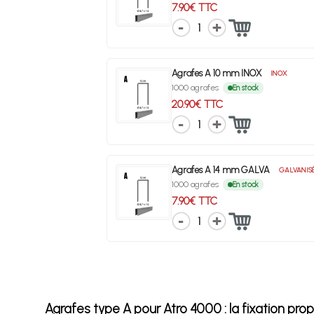
7.90€ TTC
1
Agrafes A 10 mm INOX
INOX
1000 agrafes
En stock
20.90€ TTC
1
Agrafes A 14 mm GALVA
GALVANIS
1000 agrafes
En stock
7.90€ TTC
1
Agrafes type A pour Atro 4000 : la fixation pro