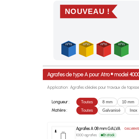
NOUVEAU !
Profitez des Frais de port offerts en France m
Agrafes de type A pour Atro ® model 40
Application : Agrafes idéales pour travaux de tapisseri
Longueur :
Toutes
8 mm
10 mm
Matière :
Toutes
Galvanisé
Inox
Agrafes A 08 mm GALVA
GALVANIS
1000 agrafes
En stock