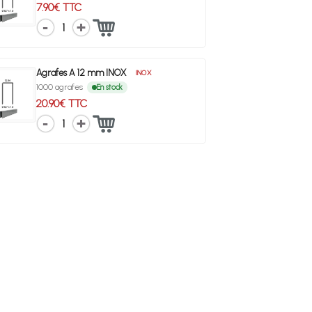
7.90€ TTC
1
Agrafes A 12 mm INOX
INOX
1000 agrafes
En stock
20.90€ TTC
1