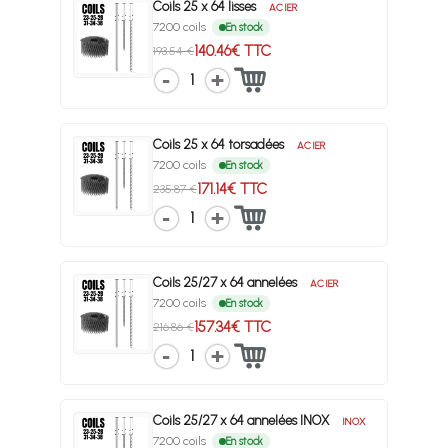
Coils 25 x 64 lisses
ACIER
7200 coils
En stock
140.46€ TTC
193.54 €
1
Coils 25 x 64 torsadées
ACIER
7200 coils
En stock
171.14€ TTC
235.87 €
1
Coils 25/27 x 64 annelées
ACIER
7200 coils
En stock
157.34€ TTC
216.86 €
1
Coils 25/27 x 64 annelées INOX
INOX
7200 coils
En stock