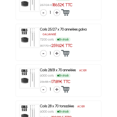
186.52€ TTC
257.04 €
1
Coils 25/27 x 70 annelées galva
GALVANISÉ
7200 coils
En stock
259.62€ TTC
357.70 €
1
Coils 28/31 x 70 annelées
ACIER
6000 coils
En stock
171.89€ TTC
236.88 €
1
Coils 28 x 70 torsadées
ACIER
6000 coils
En stock