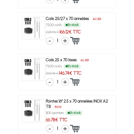
Coils 25/27 x 70 annelées
ACIER
7200 coils
En stock
166.12€ TTC
228.96 €
1
Coils 25 x 70 lisses
ACIER
7200 coils
En stock
146.74€ TTC
202.18 €
1
Pointes 16° 2.5 x 70 annelées INOX A2
TB
INOX
300 pointes
En stock
66.78€ TTC
1