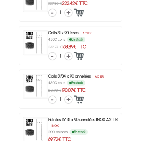
223.42€ TTC
307.80 €
1
Coils 31 x 90 lisses
ACIER
4500 coils
En stock
168.89€ TTC
232.74 €
1
Coils 31/34 x 90 annelées
ACIER
4500 coils
En stock
190.07€ TTC
261.90 €
1
Pointes 16° 3.1 x 90 annelées INOX A2 TB
INOX
200 pointes
En stock
69.72€ TTC