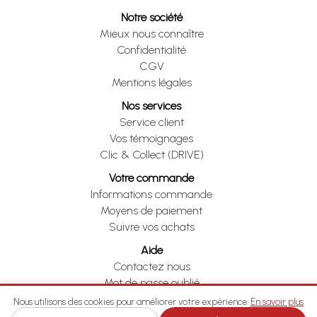
Notre société
Mieux nous connaître
Confidentialité
CGV
Mentions légales
Nos services
Service client
Vos témoignages
Clic & Collect (DRIVE)
Votre commande
Informations commande
Moyens de paiement
Suivre vos achats
Aide
Contactez nous
Mot de passe oublié
Je me rétracte
Nous utilisons des cookies pour améliorer votre expérience.
En savoir plus