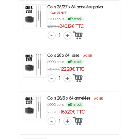
Coils 25/27 x 64 annelées galva
GALVANISÉ
7200 coils
En stock
240.12€ TTC
330.91 €
1
Coils 28 x 64 lisses
ACIER
6000 coils
En stock
122.28€ TTC
168.48 €
1
Coils 28/31 x 64 annelées
ACIER
6000 coils
En stock
156.20€ TTC
215.28 €
1