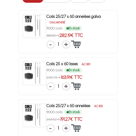
Coils 25/27 x 60 annelées galva
GALVANISÉ
9000 coils
En stock
282.19€ TTC
388.80 €
1
Coils 25 x 60 lisses
ACIER
9000 coils
En stock
163.91€ TTC
225.72 €
1
Coils 25/27 x 60 annelées
ACIER
9000 coils
En stock
191.27€ TTC
263.52 €
1