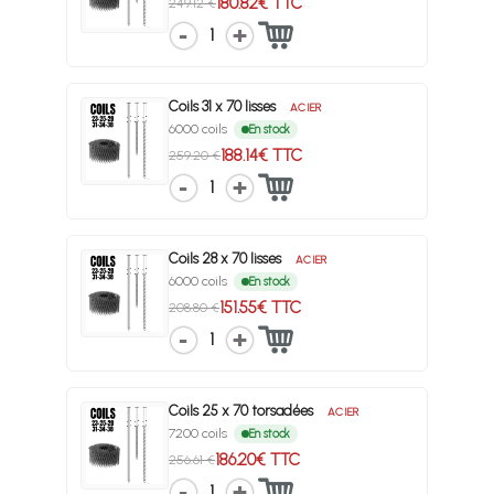
180.82€ TTC
249.12 €
1
Coils 31 x 70 lisses
ACIER
6000 coils
En stock
188.14€ TTC
259.20 €
1
Coils 28 x 70 lisses
ACIER
6000 coils
En stock
151.55€ TTC
208.80 €
1
Coils 25 x 70 torsadées
ACIER
7200 coils
En stock
186.20€ TTC
256.61 €
1