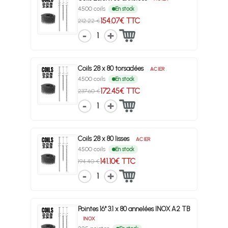
4500 coils
En stock
154.07€ TTC
212.22 €
1
Coils 28 x 80 torsadées
ACIER
4500 coils
En stock
172.45€ TTC
237.60 €
1
Coils 28 x 80 lisses
ACIER
4500 coils
En stock
141.10€ TTC
194.40 €
1
Pointes 16° 3.1 x 80 annelées INOX A2 TB
INOX