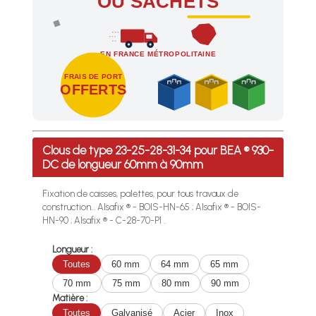
OU SACHETS
EN FRANCE MÉTROPOLITAINE
FRAIS DE PORT
OFFERTS
Profitez des Frais de port offerts en France métropolitaine 
Clous de type 23-25-28-31-34 pour BEA ® 930-
DC de longueur 60mm à 90mm
Fixation de caisses, palettes, pour tous travaux de
construction... Alsafix ® - BOIS-HN-65 ; Alsafix ® - BOIS-
HN-90 ; Alsafix ® - C-28-70-P1 ..
Longueur :
Toutes
60 mm
64 mm
65 mm
70 mm
75 mm
80 mm
90 mm
Matière :
Toutes
Galvanisé
Acier
Inox