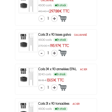
GALVANISÉ
4500 coils
En stock
297.88€ TTC
410.40 €
1
Coils 31 x 90 lisses galva
GALVANISÉ
4500 coils
En stock
195.97€ TTC
270.00 €
1
Coils 34 x 90 annelées EPAL
ACIER
3240 coils
En stock
131.51€ TTC
181.18 €
1
Coils 31 x 90 torsadées
ACIER
4500 coils
En stock