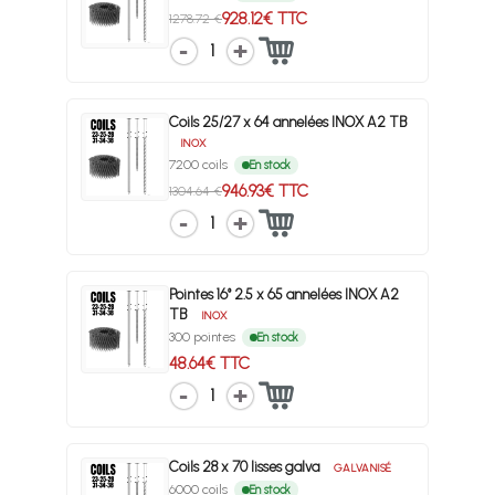
928.12€ TTC
1278.72 €
1
Coils 25/27 x 64 annelées INOX A2 TB
INOX
7200 coils
En stock
946.93€ TTC
1304.64 €
1
Pointes 16° 2.5 x 65 annelées INOX A2
TB
INOX
300 pointes
En stock
48.64€ TTC
1
Coils 28 x 70 lisses galva
GALVANISÉ
6000 coils
En stock