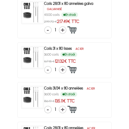
Coils 28/31 x 80 annelées galva
GALVANISÉ
4500 coils
En stock
217.49€ TTC
299.70 €
1
Coils 31 x 80 lisses
ACIER
3600 coils
En stock
121.32€ TTC
167.18 €
1
Coils 31/34 x 80 annelées
ACIER
3600 coils
En stock
135.11€ TTC
186.19 €
1
Coils 28/31 x 80 annelées
ACIER