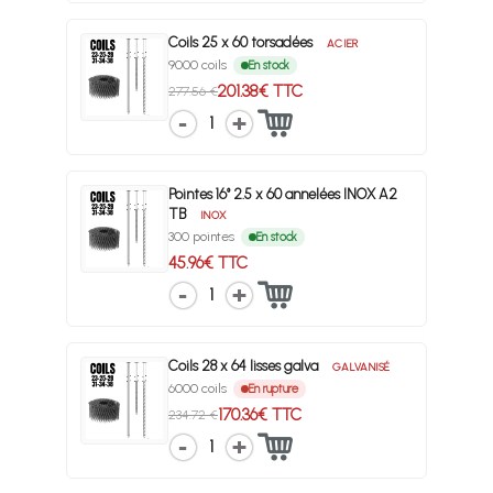
Coils 25 x 60 torsadées
ACIER
9000 coils
En stock
201.38€ TTC
277.56 €
1
Pointes 16° 2.5 x 60 annelées INOX A2
TB
INOX
300 pointes
En stock
45.96€ TTC
1
Coils 28 x 64 lisses galva
GALVANISÉ
6000 coils
En rupture
170.36€ TTC
234.72 €
1