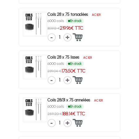
Coils 28 x 75 torsadées
ACIER
6000 coils
En stock
219.96€ TTC
303.12 €
1
Coils 28 x 75 lisses
ACIER
6000 coils
En stock
173.50€ TTC
239.04 €
1
Coils 28/31 x 75 annelées
ACIER
6000 coils
En stock
188.14€ TTC
259.20 €
1