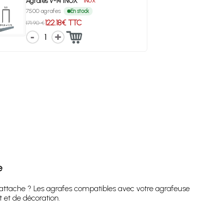
Agrafes V-14 INOX
INOX
7500 agrafes
En stock
122.18€ TTC
171.90 €
1
e
’attache ? Les agrafes compatibles avec votre agrafeuse
 et de décoration.