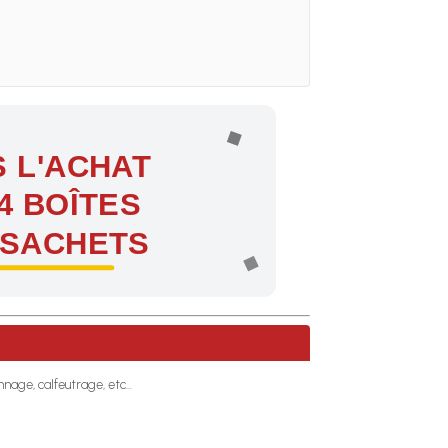
 L'ACHAT
4 BOÎTES
 SACHETS
ntes !
onnage, calfeutrage, etc…