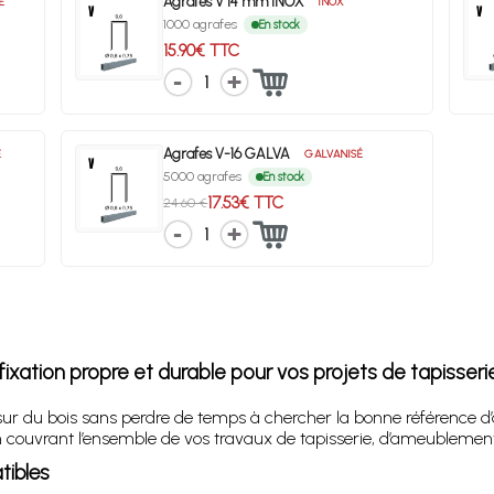
Agrafes V 14 mm INOX
É
INOX
1000 agrafes
En stock
15.90€ TTC
1
Agrafes V-16 GALVA
É
GALVANISÉ
5000 agrafes
En stock
17.53€ TTC
24.60 €
1
fixation propre et durable pour vos projets de tapisseri
sur du bois sans perdre de temps à chercher la bonne référence d
 couvrant l’ensemble de vos travaux de tapisserie, d’ameublement
tibles