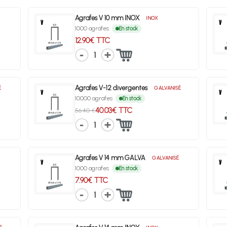
Agrafes V 10 mm INOX
INOX
1000 agrafes
En stock
12.90€ TTC
1
Agrafes V-12 divergentes
É
GALVANISÉ
10000 agrafes
En stock
40.03€ TTC
56.40 €
1
Agrafes V 14 mm GALVA
GALVANISÉ
1000 agrafes
En stock
7.90€ TTC
1