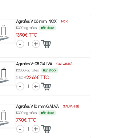
Agrafes V 06 mm INOX
INOX
1000 agrafes
En stock
13.90€ TTC
1
Agrafes V-08 GALVA
GALVANISÉ
10000 agrafes
En stock
22.66€ TTC
31.80 €
1
Agrafes V 10 mm GALVA
GALVANISÉ
1000 agrafes
En stock
7.90€ TTC
1