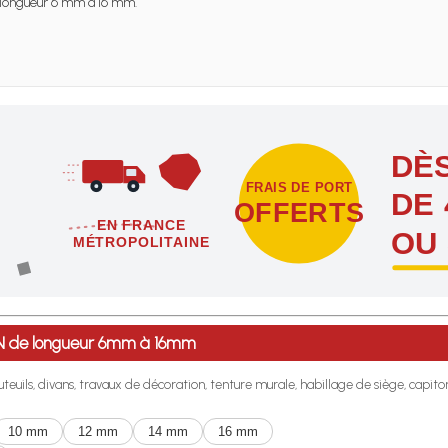
longueur 6 mm à 16 mm.
DÈS
FRAIS DE PORT
DE 
OFFERTS
EN FRANCE
OU
MÉTROPOLITAINE
étropolitaine dès l'achat de 4 sachets ou boîtes d'agrafes ou de poi
 LN de longueur 6mm à 16mm
uteuils, divans, travaux de décoration, tenture murale, habillage de siège, capit
10 mm
12 mm
14 mm
16 mm