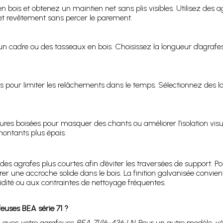
ois et obtenez un maintien net sans plis visibles. Utilisez des agr
et revêtement sans percer le parement.
r un cadre ou des tasseaux en bois. Choisissez la longueur d’agrafe
ois pour limiter les relâchements dans le temps. Sélectionnez des 
tures boisées pour masquer des chants ou améliorer l’isolation visu
montants plus épais.
z des agrafes plus courtes afin d’éviter les traversées de support.
 une accroche solide dans le bois. La finition galvanisée convient
dité ou aux contraintes de nettoyage fréquentes.
euses BEA série 71 ?
on avec votre agrafeuse
BEA 71/16-436 LN
. Pour un autre modèle, vér