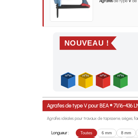
Agrafes
de type
V
de 
NOUVEAU !
Profitez des Frais de port offerts en France m
Agrafes de type V pour BEA ® 71/16-436
Agrafes idéales pour travaux de tapisserie, sièges, fa
Longueur :
Toutes
6 mm
8 mm