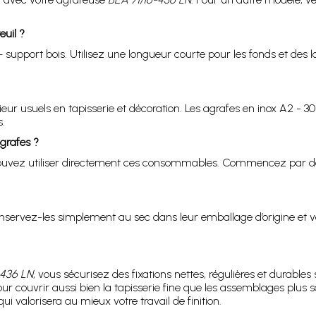
euil ?
+ support bois. Utilisez une longueur courte pour les fonds et des
ur usuels en tapisserie et décoration. Les agrafes en inox A2 - 304
.
agrafes ?
ouvez utiliser directement ces consommables. Commencez par des es
Conservez-les simplement au sec dans leur emballage d’origine et v
-436 LN
, vous sécurisez des fixations nettes, régulières et durables
r couvrir aussi bien la tapisserie fine que les assemblages plus so
ui valorisera au mieux votre travail de finition.