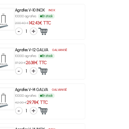
Agrafes V-10 INOX
INOX
10000 agrafes
En stock
142.43€ TTC
200.40 €
1
Agrafes V-12 GALVA
GALVANISÉ
10000 agrafes
En stock
26.38€ TTC
37.20 €
1
Agrafes V-14 GALVA
GALVANISÉ
10000 agrafes
En stock
29.78€ TTC
42.00 €
1