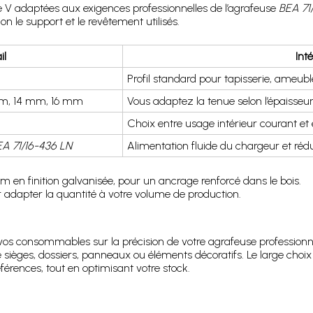
V adaptées aux exigences professionnelles de l’agrafeuse
BEA 71
on le support et le revêtement utilisés.
il
Int
Profil standard pour tapisserie, ameub
m, 14 mm, 16 mm
Vous adaptez la tenue selon l’épaisseur
Choix entre usage intérieur courant et
A 71/16-436 LN
Alimentation fluide du chargeur et réduc
en finition galvanisée, pour un ancrage renforcé dans le bois.
r adapter la quantité à votre volume de production.
e vos consommables sur la précision de votre agrafeuse profession
de sièges, dossiers, panneaux ou éléments décoratifs. Le large cho
férences, tout en optimisant votre stock.