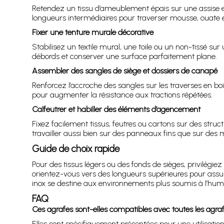
Retendez un tissu d’ameublement épais sur une assise en b
longueurs intermédiaires pour traverser mousse, ouate 
Fixer une tenture murale décorative
Stabilisez un textile mural, une toile ou un non-tissé su
débords et conserver une surface parfaitement plane.
Assembler des sangles de siège et dossiers de canapé
Renforcez l’accroche des sangles sur les traverses en b
pour augmenter la résistance aux tractions répétées.
Calfeutrer et habiller des éléments d’agencement
Fixez facilement tissus, feutres ou cartons sur des struc
travailler aussi bien sur des panneaux fins que sur des 
Guide de choix rapide
Pour des tissus légers ou des fonds de sièges, privilégie
orientez-vous vers des longueurs supérieures pour assurer
inox se destine aux environnements plus soumis à l’humi
FAQ
Ces agrafes sont-elles compatibles avec toutes les agraf
Elles sont spécifiquement présentées pour une utilisati