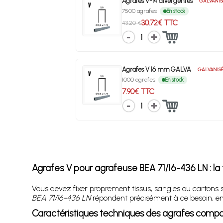
Agrafes V-14 divergentes
GALVANIS
7500 agrafes
En stock
30.72€ TTC
43.20 €
1
Agrafes V 16 mm GALVA
GALVANIS
1000 agrafes
En stock
7.90€ TTC
1
Agrafes V pour agrafeuse BEA 71/16-436 LN : la 
Vous devez fixer proprement tissus, sangles ou cartons 
BEA 71/16-436 LN
répondent précisément à ce besoin, en
Caractéristiques techniques des agrafes compa