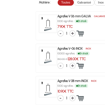
Matière :
Toutes
Galvanisé
Inox
Agrafes V 06 mm GALVA
GALVANIS
1000 agrafes
En stock
7.90€ TTC
1
Agrafes V-06 INOX
INOX
10000 agrafes
En stock
128.00€ TTC
180.00 €
1
Agrafes V 08 mm INOX
INOX
1000 agrafes
En stock
10.90€ TTC
1