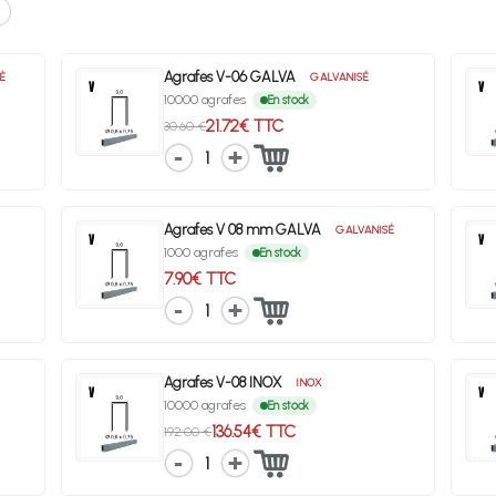
Agrafes V-06 GALVA
É
GALVANISÉ
10000 agrafes
En stock
21.72€ TTC
30.60 €
1
Agrafes V 08 mm GALVA
GALVANISÉ
1000 agrafes
En stock
7.90€ TTC
1
Agrafes V-08 INOX
INOX
10000 agrafes
En stock
136.54€ TTC
192.00 €
1