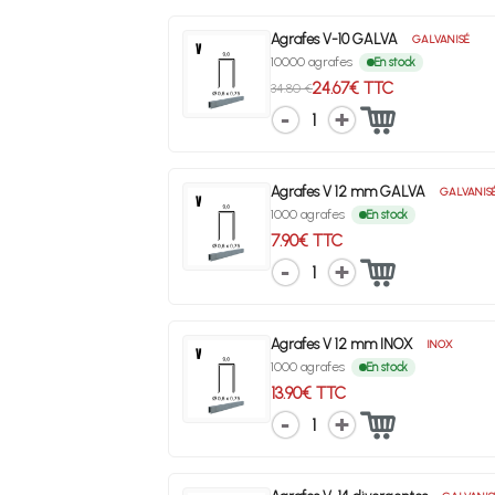
Agrafes V-10 GALVA
GALVANISÉ
10000 agrafes
En stock
24.67€ TTC
34.80 €
1
Agrafes V 12 mm GALVA
GALVANIS
1000 agrafes
En stock
7.90€ TTC
1
Agrafes V 12 mm INOX
INOX
1000 agrafes
En stock
13.90€ TTC
1