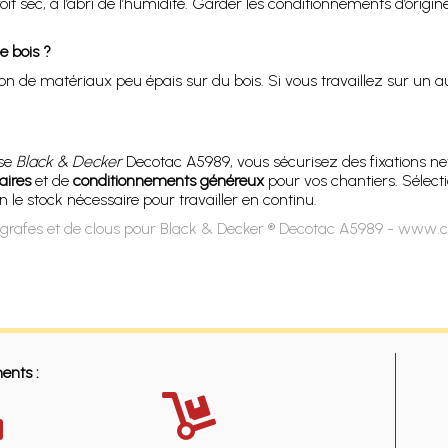
 sec, à l’abri de l’humidité. Garder les conditionnements d’origin
e bois ?
on de matériaux peu épais sur du bois. Si vous travaillez sur un au
use
Black & Decker
Decotac A5989, vous sécurisez des fixations net
aires
et de
conditionnements généreux
pour vos chantiers. Sélect
 le stock nécessaire pour travailler en continu.
grafes et de clous pour Black & Decker ® Decotac A5989 - www.cl
ents :