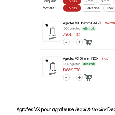
Longueur :
Toutes
6 mm
8 mm
Matière :
Toutes
Galvanisé
Inox
Agrafes VX 06 mm GALVA
GALVAN
1000 agrafes
En stock
7.90€ TTC
1
Agrafes VX 08 mm INOX
INOX
1200 agrafes
En stock
13.55€ TTC
1
Agrafes VX pour agrafeuse
Black & Decker
Deco