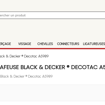
ERÇAGE
VISSAGE
CHEVILLES
CONNECTEURS
LIGATUREUSE
lack & Decker ® Decotac A5989
AFEUSE BLACK & DECKER ® DECOTAC A
e Black & Decker ® Decotac A5989