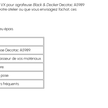
es VX pour agrafeuse
Black & Decker
Decotac A5989
tre atelier ou que vous envisagiez l’achat, ces
eu épais.
euse Decotac A5989.
paisseur de vos matériaux.
re.
 pose.
s fréquents.