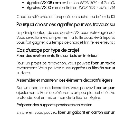
Agrafes VX 08 mm
en finition
INOX 304 - A2
et
GA
Agrafes VX 10 mm
en finition
INOX 304 - A2
et
GA
Chaque référence est proposée en sachet ou boîte de 100
Pourquoi choisir ces agrafes pour vos travaux sur
Le principal atout de ces agrafes VX pour votre agrafeu
Vous sélectionnez simplement la taille adaptée à l’épaisse
vous fait gagner du temps de choix et limite les erreur
Cas d’usage par type de projet
Fixer des revêtements fins sur bois en intérieur
Pour un projet de rénovation, vous pouvez
fixer un texti
revêtement. Vous pouvez aussi
agraf­er un film fin sur 
surface.
Assembler et maintenir des éléments décoratifs légers
Sur un chantier de décoration, vous pouvez
fixer un pa
ajustements. Pour des éléments un peu plus sollicités, 
profonde tout en restant sur de la fixation légère.
Préparer des supports provisoires en atelier
En atelier, vous pouvez
fixer un gabarit en carton sur u