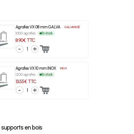
Agrafes VX 08 mm GALVA
GALVANISÉ
1000 agrafes
En stock
8.90€ TTC
1
Agrafes VX 10 mm INOX
INOX
1200 agrafes
En stock
13.55€ TTC
1
 supports en bois