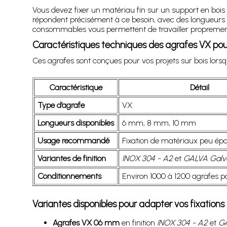
Vous devez fixer un matériau fin sur un support en boi
répondent précisément à ce besoin, avec des longueurs a
consommables vous permettent de travailler proprement 
Caractéristiques techniques des agrafes VX p
Ces agrafes sont conçues pour vos projets sur bois lorsq
Caractéristique
Détail
Type d’agrafe
VX
Longueurs disponibles
6 mm, 8 mm, 10 mm
Usage recommandé
Fixation de matériaux peu épa
Variantes de finition
INOX 304 - A2
et
GALVA Galv
Conditionnements
Environ 1000 à 1200 agrafes p
Variantes disponibles pour adapter vos fixations
Agrafes VX 06 mm
en finition
INOX 304 - A2
et
GA