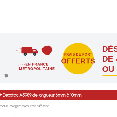
DÈS
FRAIS DE PORT
DE 
OFFERTS
EN FRANCE
OU
MÉTROPOLITAINE
étropolitaine dès l'achat de 4 sachets ou boîtes d'agrafes ou de poi
r ® Decotac A5989 de longueur 6mm à 10mm
rsque les agrafes courtes suffisent.