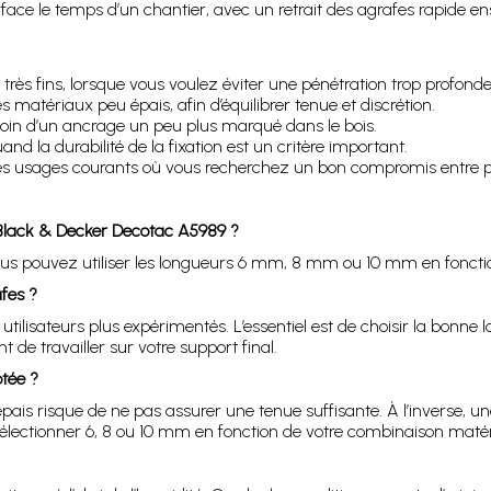
face le temps d’un chantier, avec un retrait des agrafes rapide ens
 très fins, lorsque vous voulez éviter une pénétration trop profonde
s matériaux peu épais, afin d’équilibrer tenue et discrétion.
soin d’un ancrage un peu plus marqué dans le bois.
and la durabilité de la fixation est un critère important.
es usages courants où vous recherchez un bon compromis entre pr
Black & Decker Decotac A5989 ?
ous pouvez utiliser les longueurs 6 mm, 8 mm ou 10 mm en fonction 
fes ?
utilisateurs plus expérimentés. L’essentiel est de choisir la bonne 
de travailler sur votre support final.
ptée ?
ais risque de ne pas assurer une tenue suffisante. À l’inverse, un
sélectionner 6, 8 ou 10 mm en fonction de votre combinaison matér