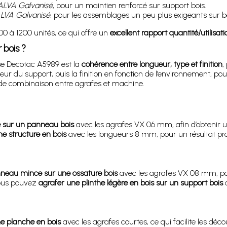
LVA Galvanisé
, pour un maintien renforcé sur support bois.
LVA Galvanisé
, pour les assemblages un peu plus exigeants sur bo
0 à 1200 unités, ce qui offre un
excellent rapport quantité/utilisati
 bois ?
se Decotac A5989 est la
cohérence entre longueur, type et finition
,
ur du support, puis la finition en fonction de l’environnement, pour
s de combinaison entre agrafes et machine.
le sur un panneau bois
avec les agrafes VX 06 mm, afin d’obtenir u
une structure en bois
avec les longueurs 8 mm, pour un résultat p
nneau mince sur une ossature bois
avec les agrafes VX 08 mm, pour
vous pouvez
agraf­er une plinthe légère en bois sur un support bois
a
ne planche en bois
avec les agrafes courtes, ce qui facilite les d