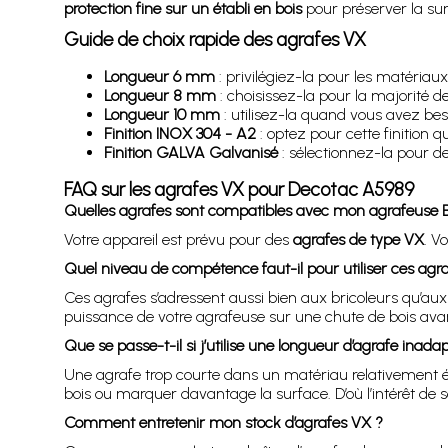
protection fine sur un établi en bois
pour préserver la sur
Guide de choix rapide des agrafes VX
Longueur 6 mm
: privilégiez-la pour les matériaux
Longueur 8 mm
: choisissez-la pour la majorité de
Longueur 10 mm
: utilisez-la quand vous avez be
Finition INOX 304 - A2
: optez pour cette finition qu
Finition GALVA Galvanisé
: sélectionnez-la pour d
FAQ sur les agrafes VX pour Decotac A5989
Quelles agrafes sont compatibles avec mon agrafeuse 
Votre appareil est prévu pour des
agrafes de type VX
. V
Quel niveau de compétence faut-il pour utiliser ces agra
Ces agrafes s’adressent aussi bien aux bricoleurs qu’aux 
puissance de votre agrafeuse sur une chute de bois avant 
Que se passe-t-il si j’utilise une longueur d’agrafe inada
Une agrafe trop courte dans un matériau relativement ép
bois ou marquer davantage la surface. D’où l’intérêt de 
Comment entretenir mon stock d’agrafes VX ?