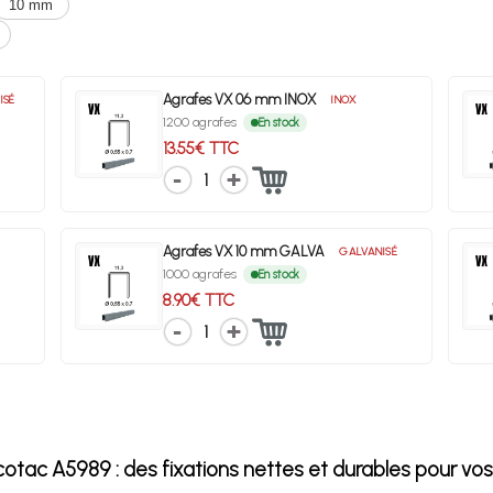
10 mm
Agrafes VX 06 mm INOX
ISÉ
INOX
1200 agrafes
En stock
13.55€ TTC
1
Agrafes VX 10 mm GALVA
GALVANISÉ
1000 agrafes
En stock
8.90€ TTC
1
tac A5989 : des fixations nettes et durables pour vos