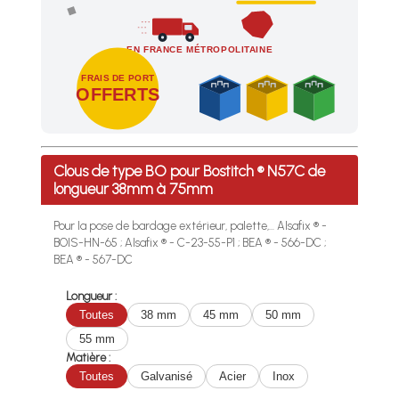
EN FRANCE MÉTROPOLITAINE
FRAIS DE PORT
OFFERTS
Profitez des Frais de port offerts en France métropolitaine 
Clous de type BO pour Bostitch ® N57C de
longueur 38mm à 75mm
Pour la pose de bardage extérieur, palette,... Alsafix ® -
BOIS-HN-65 ; Alsafix ® - C-23-55-P1 ; BEA ® - 566-DC ;
BEA ® - 567-DC
Longueur :
Toutes
38 mm
45 mm
50 mm
55 mm
Matière :
Toutes
Galvanisé
Acier
Inox