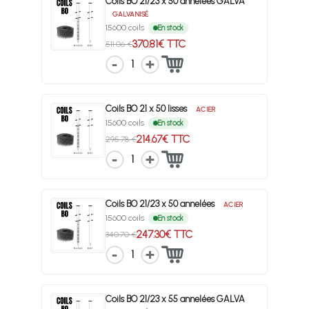
Coils BO 21/23 x 50 annelées GALVA
GALVANISÉ
15600 coils
En stock
370.81€ TTC
511.06 €
1
Coils BO 21 x 50 lisses
ACIER
15600 coils
En stock
214.67€ TTC
295.78 €
1
Coils BO 21/23 x 50 annelées
ACIER
15600 coils
En stock
247.30€ TTC
340.70 €
1
Coils BO 21/23 x 55 annelées GALVA