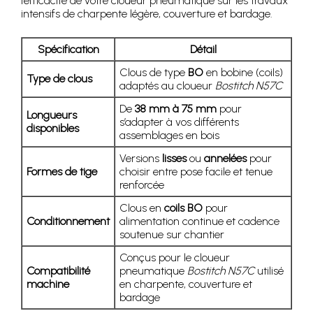
l’efficacité de votre cloueur pneumatique sur les travaux
intensifs de charpente légère, couverture et bardage.
Spécification
Détail
Clous de type
BO
en bobine (coils)
Type de clous
adaptés au cloueur
Bostitch N57C
De
38 mm à 75 mm
pour
Longueurs
s’adapter à vos différents
disponibles
assemblages en bois
Versions
lisses
ou
annelées
pour
Formes de tige
choisir entre pose facile et tenue
renforcée
Clous en
coils BO
pour
Conditionnement
alimentation continue et cadence
soutenue sur chantier
Conçus pour le cloueur
Compatibilité
pneumatique
Bostitch N57C
utilisé
machine
en charpente, couverture et
bardage