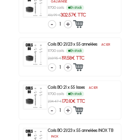
GALVANISÉ
11700 coils
En stock
302.57€ TTC
416.99 €
1
Coils BO 21/23 x 55 annelées
ACIER
11700 coils
En stock
191.58€ TTC
263.95 €
1
Coils BO 21 x 55 lisses
ACIER
11700 coils
En stock
170.10€ TTC
234.47 €
1
Coils BO 21/23 x 55 annelées INOX TB
INOX