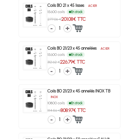
Coils BO 21 x 45 lisses
ACIER
15600 coils
En stock
201.08€ TTC
277.06 €
1
Coils BO 21/23 x 45 annelées
ACIER
15600 coils
En stock
226.79€ TTC
312.62 €
1
Coils BO 21/23 x 45 annelés INOX TB
INOX
10800 coils
En stock
808.97€ TTC
1114.56 €
1