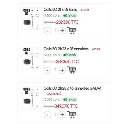
Coils BO 21 x 38 lisses
ACIER
19500 coils
En stock
239.33€ TTC
329.94 €
1
Coils BO 21/23 x 38 annelées
ACIER
19500 coils
En stock
268.36€ TTC
369.72 €
1
Coils BO 21/23 x 45 annelées GALVA
GALVANISÉ
15600 coils
En stock
349.07€ TTC
481.10 €
1