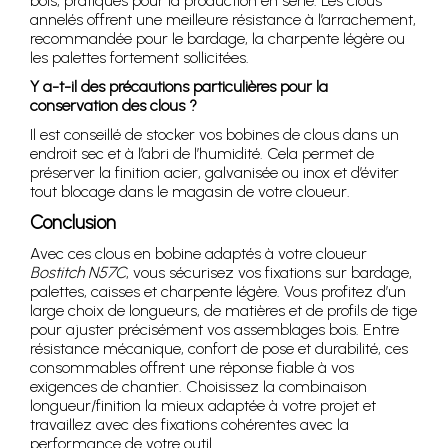
bois, pratiques pour la production en série. Les clous
annelés offrent une meilleure résistance à l’arrachement,
recommandée pour le bardage, la charpente légère ou
les palettes fortement sollicitées.
Y a-t-il des précautions particulières pour la
conservation des clous ?
Il est conseillé de stocker vos bobines de clous dans un
endroit sec et à l’abri de l’humidité. Cela permet de
préserver la finition acier, galvanisée ou inox et d’éviter
tout blocage dans le magasin de votre cloueur.
Conclusion
Avec ces clous en bobine adaptés à votre cloueur
Bostitch N57C
, vous sécurisez vos fixations sur bardage,
palettes, caisses et charpente légère. Vous profitez d’un
large choix de longueurs, de matières et de profils de tige
pour ajuster précisément vos assemblages bois. Entre
résistance mécanique, confort de pose et durabilité, ces
consommables offrent une réponse fiable à vos
exigences de chantier. Choisissez la combinaison
longueur/finition la mieux adaptée à votre projet et
travaillez avec des fixations cohérentes avec la
performance de votre outil.