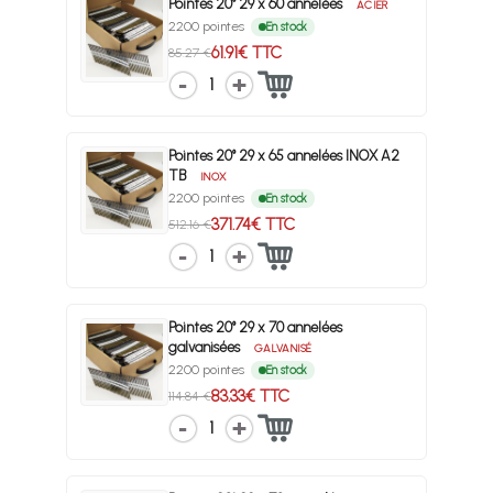
Pointes 20° 29 x 60 annelées
ACIER
2200 pointes
En stock
61.91€ TTC
85.27 €
1
Pointes 20° 29 x 65 annelées INOX A2
TB
INOX
2200 pointes
En stock
371.74€ TTC
512.16 €
1
Pointes 20° 29 x 70 annelées
galvanisées
GALVANISÉ
2200 pointes
En stock
83.33€ TTC
114.84 €
1