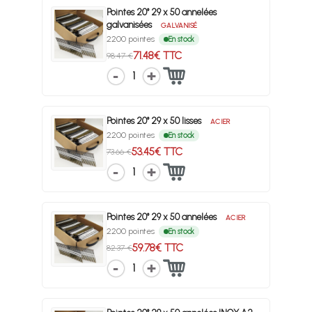
Pointes 20° 29 x 50 annelées
galvanisées
GALVANISÉ
2200 pointes
En stock
71.48€ TTC
98.47 €
1
Pointes 20° 29 x 50 lisses
ACIER
2200 pointes
En stock
53.45€ TTC
73.66 €
1
Pointes 20° 29 x 50 annelées
ACIER
2200 pointes
En stock
59.78€ TTC
82.37 €
1