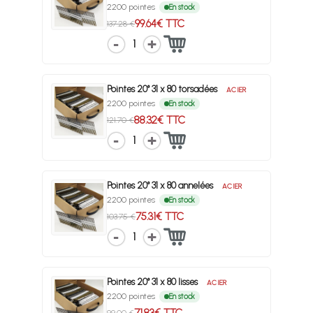
2200 pointes
En stock
99.64€ TTC
137.28 €
1
Pointes 20° 31 x 80 torsadées
ACIER
2200 pointes
En stock
88.32€ TTC
121.70 €
1
Pointes 20° 31 x 80 annelées
ACIER
2200 pointes
En stock
75.31€ TTC
103.75 €
1
Pointes 20° 31 x 80 lisses
ACIER
2200 pointes
En stock