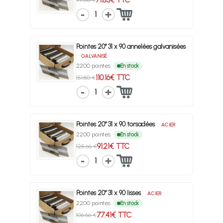
71.83€ TTC
99.00 €
1
Pointes 20° 31 x 90 annelées galvanisées
GALVANISÉ
2200 pointes
En stock
110.16€ TTC
151.80 €
1
Pointes 20° 31 x 90 torsadées
ACIER
2200 pointes
En stock
91.21€ TTC
125.66 €
1
Pointes 20° 31 x 90 lisses
ACIER
2200 pointes
En stock
77.41€ TTC
106.66 €