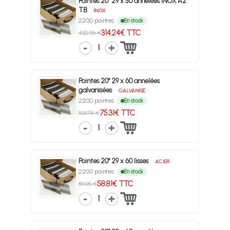
Pointes 20° 29 x 50 annelées INOX A2
TB
INOX
2200 pointes
En stock
314.24€ TTC
432.96 €
1
Pointes 20° 29 x 60 annelées
galvanisées
GALVANISÉ
2200 pointes
En stock
75.31€ TTC
103.75 €
1
Pointes 20° 29 x 60 lisses
ACIER
2200 pointes
En stock
58.81€ TTC
81.05 €
1