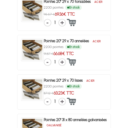
Pointes 20° 29 x 70 torsadées
ACIER
2200 pointes
En stock
69.36€ TTC
95.57 €
1
Pointes 20° 29 x 70 annelées
ACIER
2200 pointes
En stock
66.68€ TTC
91.87 €
1
Pointes 20° 29 x 70 lisses
ACIER
2200 pointes
En stock
63.23€ TTC
87.12 €
1
Pointes 20° 31 x 80 annelées galvanisées
GALVANISÉ