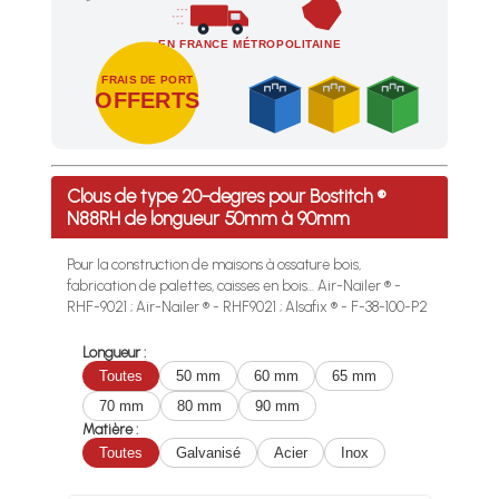
EN FRANCE MÉTROPOLITAINE
FRAIS DE PORT
OFFERTS
Profitez des Frais de port offerts en France métropolitaine 
Clous de type 20-degres pour Bostitch ®
N88RH de longueur 50mm à 90mm
Pour la construction de maisons à ossature bois,
fabrication de palettes, caisses en bois... Air-Nailer ® -
RHF-9021 ; Air-Nailer ® - RHF9021 ; Alsafix ® - F-38-100-P2
Longueur :
Toutes
50 mm
60 mm
65 mm
70 mm
80 mm
90 mm
Matière :
Toutes
Galvanisé
Acier
Inox