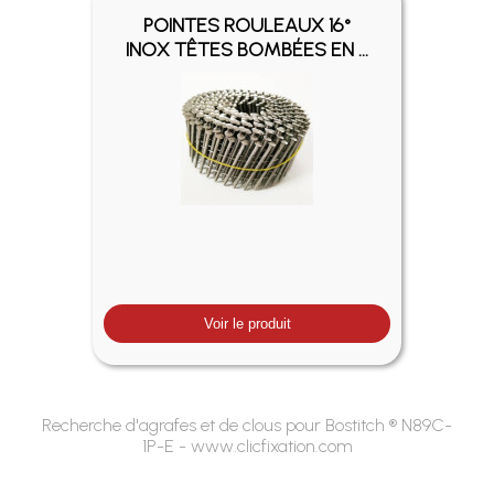
POINTES ROULEAUX 16°
INOX TÊTES BOMBÉES EN ...
Voir le produit
Recherche d'agrafes et de clous pour Bostitch ® N89C-
1P-E - www.clicfixation.com