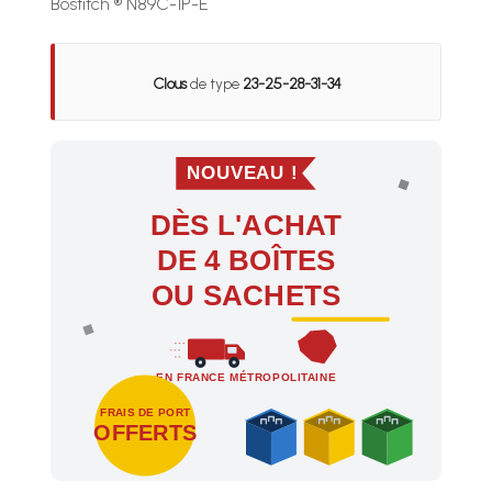
Bostitch ® N89C-1P-E
Clous
de type
23-25-28-31-34
NOUVEAU !
DÈS L'ACHAT
DE 4 BOÎTES
OU SACHETS
EN FRANCE MÉTROPOLITAINE
FRAIS DE PORT
OFFERTS