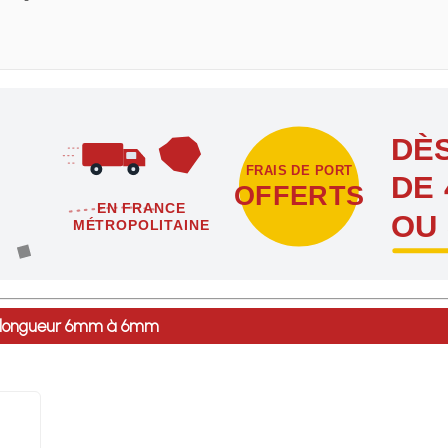
DÈS
FRAIS DE PORT
DE 
OFFERTS
EN FRANCE
OU
MÉTROPOLITAINE
étropolitaine dès l'achat de 4 sachets ou boîtes d'agrafes ou de poi
de longueur 6mm à 6mm