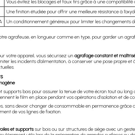
Vous évitez les blocages et faux tirs grâce à une compatibilité d
Une finition étudiée pour offrir une meilleure résistance à l’oxy
A
Un conditionnement généreux pour limiter les changements de 
re agrafeuse, en longueur comme en type, pour garder un agrafag
ur votre appareil, vous sécurisez un
agrafage constant et maîtris
miter les incidents d’alimentation, à conserver une pose propre et à
uelles.
ts
omogène
t supports bois pour assurer la tenue de votre écran tout au long
tiennent le film en place pendant vos opérations d’isolation et de c
es, sans devoir changer de consommable en permanence grâce au
ment de vos lignes de fixation.
toiles et supports
sur bois ou sur structures de siège avec un geste 
iculièrement utile lors de la préparation de grandes surfaces ou de 