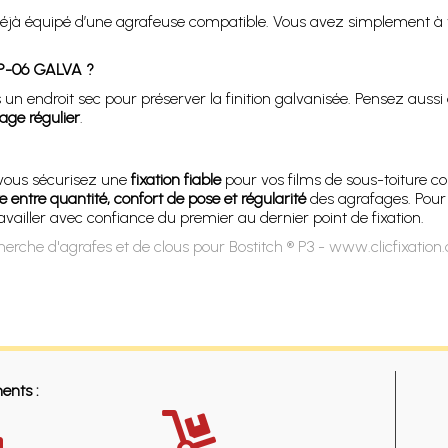
 déjà équipé d’une agrafeuse compatible. Vous avez simplement à vér
SP-06 GALVA ?
 endroit sec pour préserver la finition galvanisée. Pensez aussi à
age régulier
.
 vous sécurisez une
fixation fiable
pour vos films de sous-toiture c
re entre quantité, confort de pose et régularité
des agrafages. Pour 
ailler avec confiance du premier au dernier point de fixation.
erche d'agrafes et de clous pour Bostitch ® P3 - www.clicfixatio
ents :