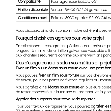
Compatibilité
Pour agrafeuse
Bostitch P3
Finition disponible
Version
SP-06 GALVA
galvanisée
Conditionnement
Boîte de 5000 agrafes SP-06 GALV
Vous disposez ainsi d’un consommable cohérent avec vot
Pourquoi choisir ces agrafes pour votre projet
En sélectionnant ces agrafes spécifiquement prévues po
longueur 6 mm et de la finition galvanisée vous aide à li
aux chantiers récurrents comme aux interventions ponct
Cas d’usage concrets selon vos métiers et proje
Fixer un film ou un écran sous toiture avec une pose h
Vous pouvez
fixer un film sous toiture
sur vos chevrons e
de travail, pour des points de fixation réguliers qui main
Vous agrafez ainsi l’
écran sous toiture
en plusieurs pass
de rester concentré sur la tension du matériau et l’aligne
Agrafer des supports pour travaux de tapissier
Pour vos travaux de tapisserie, vous pouvez
agrafer les 
P3 vous aident à garder un rythme de travail fluide, part