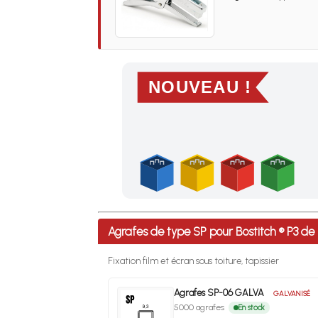
NOUVEAU !
Profitez des Frais de port offerts en France m
Agrafes de type SP pour Bostitch ® P3 
Fixation film et écran sous toiture, tapissier
Agrafes SP-06 GALVA
GALVANISÉ
5000 agrafes
En stock